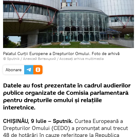
Palatul Curții Europene a Drepturilor Omului. Foto de arhivă
© Sputnik / Алексей Витвицкий
/
Accesați arhiva multimedia
Abonare
Datele au fost prezentate în cadrul audierilor
publice organizate de Comisia parlamentară
pentru drepturile omului și relațiile
interetnice.
CHIȘINĂU, 9 Iulie – Sputnik.
Curtea Europeană a
Drepturilor Omului (CEDO) a pronunțat anul trecut
48 de hotărâri în cauze referitoare la Republica