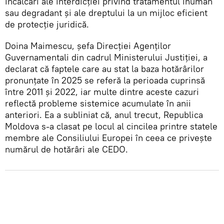
încălcări ale interdicției privind tratamentul inuman
sau degradant și ale dreptului la un mijloc eficient
de protecție juridică.
Doina Maimescu, șefa Direcției Agenților
Guvernamentali din cadrul Ministerului Justiției, a
declarat că faptele care au stat la baza hotărârilor
pronunțate în 2025 se referă la perioada cuprinsă
între 2011 și 2022, iar multe dintre aceste cazuri
reflectă probleme sistemice acumulate în anii
anteriori. Ea a subliniat că, anul trecut, Republica
Moldova s-a clasat pe locul al cincilea printre statele
membre ale Consiliului Europei în ceea ce privește
numărul de hotărâri ale CEDO.