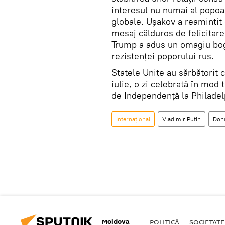
interesul nu numai al popoare
globale. Ușakov a reamintit 
mesaj călduros de felicitare 
Trump a adus un omagiu bogat
rezistenței poporului rus.
Statele Unite au sărbătorit c
iulie, o zi celebrată în mod 
de Independență la Philadel
Internațional
Vladimir Putin
Don
Moldova
POLITICĂ
SOCIETATE