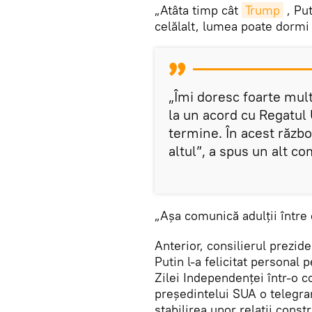
„Atâta timp cât
Trump
, Put
celălalt, lumea poate dormi li
„Îmi doresc foarte mult
la un acord cu Regatul 
termine. În acest război
altul”, a spus un alt c
„Așa comunică adulții între e
Anterior, consilierul prezide
Putin l-a felicitat personal
Zilei Independenței într-o co
președintelui SUA o telegra
stabilirea unor relații const