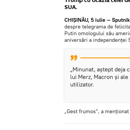
Trump cu ocazia celei d
SUA.
CHIȘINĂU, 5 iulie — Sputnik
despre telegrama de felicit
Putin omologului său americ
aniversări a independenței 
„Minunat, aștept deja 
lui Merz, Macron și ale 
utilizator.
„Gest frumos”, a menționat 