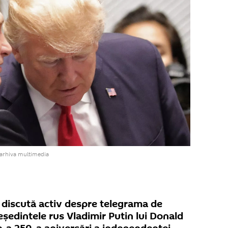
 arhiva multimedia
lt discută activ despre telegrama de
eședintele rus Vladimir Putin lui Donald