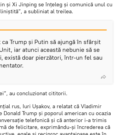
in și Xi Jinping se înțeleg și comunică unul cu
niștită”, a subliniat al treilea.
 ca Trump și Putin să ajungă în sfârșit
Unit, iar atunci această nebunie să se
, există doar pierzători, într-un fel sau
omentator.
i”, au concluzionat cititorii.
nțial rus, Iuri Ușakov, a relatat că Vladimir
 pe Donald Trump și poporul american cu ocazia
nversație telefonică și că anterior i-a trimis
mă de felicitare, exprimându-și încrederea că
ructive, egale și reciproc avantajoase este în