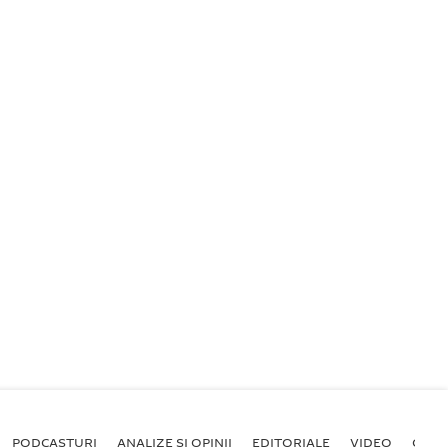
PODCASTURI
ANALIZE ȘI OPINII
EDITORIALE
VIDEO
GALE