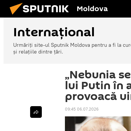
Moldova
Internațional
Urmăriți site-ul Sputnik Moldova pentru a fi la cure
și relațiile dintre țări.
„Nebunia se
lui Putin în
provoacă ui
09:45 06.07.2026