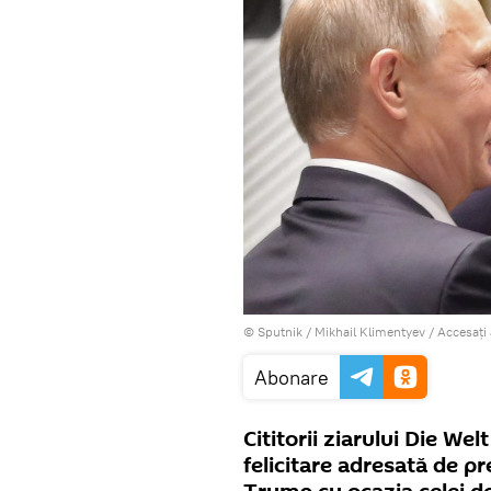
© Sputnik / Mikhail Klimentyev
/
Accesați
Abonare
Cititorii ziarului Die We
felicitare adresată de pr