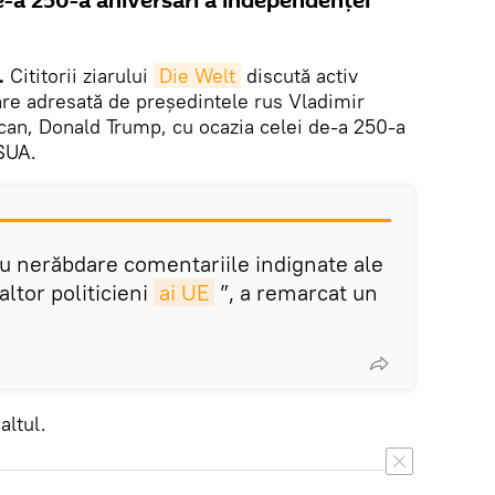
e-a 250-a aniversări a independenței
.
Cititorii ziarului
Die Welt
discută activ
are adresată de președintele rus Vladimir
an, Donald Trump, cu ocazia celei de-a 250-a
SUA.
cu nerăbdare comentariile indignate ale
altor politicieni
ai UE
”, a remarcat un
altul.