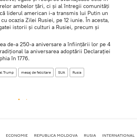
lor ambelor țări, ci și al întregii comunități
că liderul american i-a transmis lui Putin un
cu ocazia Zilei Rusiei, pe 12 iunie. În acesta,
ei istorii și culturi a Rusiei, precum și
ea de-a 250-a aniversare a înființării lor pe 4
tradițional la aniversarea adoptării Declarației
phia în 1776.
al Trump
mesaj de felicitare
SUA
Rusia
ECONOMIE
REPUBLICA MOLDOVA
RUSIA
INTERNAȚIONAL