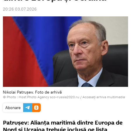
20:26 03.07.2026
Nikolai Patrușev. Foto de arhivă
© Photo : Host Photo Agency sco-russia2020.ru
/
Accesați arhiva multimedia
Abonare
Patrușev: Alianța maritimă dintre Europa de
Nord și Ucraina trebuie inclusă pe lista