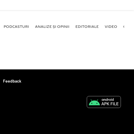
PODCASTURI
ANALIZE ȘI OPINII
EDITORIALE
VIDEO
GALE
Feedback