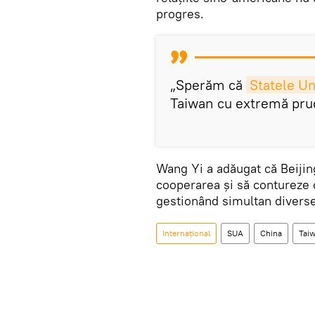
progres.
„Sperăm că
Statele Un
Taiwan cu extremă prud
Wang Yi a adăugat că Beijin
cooperarea și să contureze 
gestionând simultan diverse
Internațional
SUA
China
Tai