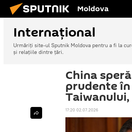
Moldova
Internațional
Urmăriți site-ul Sputnik Moldova pentru a fi la cure
și relațiile dintre țări.
China speră 
prudente î
Taiwanului,
17:20 02.07.2026