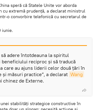
hina speră că Statele Unite vor aborda
 cu extremă prudență, a declarat ministrul
ntr-o convorbire telefonică cu secretarul de
 iunie.
 să adere întotdeauna la spiritul
și beneficiului reciproc și să traducă
 care au ajuns liderii celor două țări în
e și măsuri practice”, a declarat
Wang 
ui chinez de Externe.
 unei stabilități strategice constructive în
este doar un slogan; necesită acțiune și