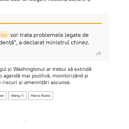
ite
vor trata problemele legate de
ență”, a declarat ministrul chinez.
gul și Washingtonul ar trebui să extindă
o agendă mai pozitivă, monitorizând și
 riscuri și amenințări ascunse.
wan
Wang Yi
Marco Rubio