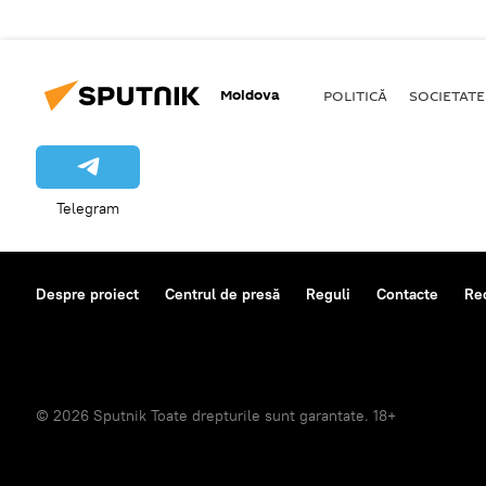
Moldova
POLITICĂ
SOCIETATE
Telegram
Despre proiect
Centrul de presă
Reguli
Contacte
Re
© 2026 Sputnik Toate drepturile sunt garantate. 18+