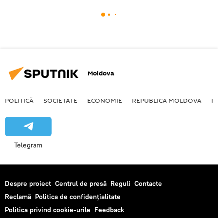
Moldova
POLITICĂ
SOCIETATE
ECONOMIE
REPUBLICA MOLDOVA
R
Telegram
Despre proiect
Centrul de presă
Reguli
Contacte
Reclamă
Politica de confidențialitate
Politica privind cookie-urile
Feedback