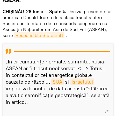
ASEAN.
CHIȘINĂU, 28 iunie — Sputnik.
Decizia președintelui
american Donald Trump de a ataca Iranul a oferit
Rusiei oportunitatea de a consolida cooperarea cu
Asociația Națiunilor din Asia de Sud-Est (ASEAN),
scrie
Responsible Statecraft
.
„În circumstanțe normale, summitul Rusia-
ASEAN ar fi trecut neobservat. <…> Totuși,
în contextul crizei energetice globale
cauzate de războiul
SUA
și
Israelului
împotriva Iranului, de data aceasta întâlnirea
a avut o semnificație geostrategică”, se arată
în articol.