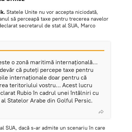
ik.
Statele Unite nu vor accepta niciodată,
ranul să perceapă taxe pentru trecerea navelor
eclarat secretarul de stat al SUA, Marco
ste o zonă maritimă internațională…
devăr că puteți percepe taxe pentru
abile internaționale doar pentru că
rea teritoriului vostru… Acest lucru
clarat Rubio în cadrul unei întâlniri cu
al Statelor Arabe din Golful Persic.
t al SUA, dacă s-ar admite un scenariu în care