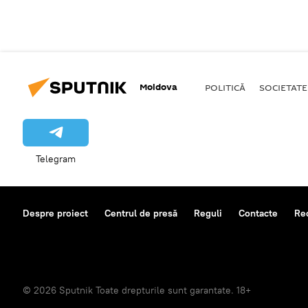
Moldova
POLITICĂ
SOCIETATE
Telegram
Despre proiect
Centrul de presă
Reguli
Contacte
Re
© 2026 Sputnik Toate drepturile sunt garantate. 18+