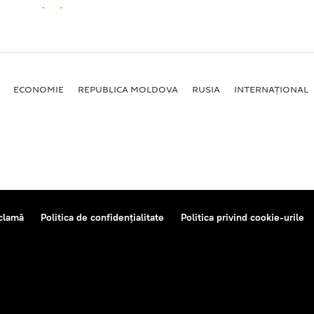
ECONOMIE
REPUBLICA MOLDOVA
RUSIA
INTERNAȚIONAL
clamă
Politica de confidențialitate
Politica privind cookie-urile