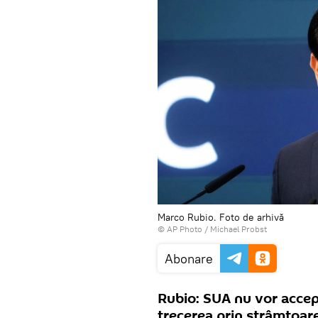
Marco Rubio. Foto de arhivă
© AP Photo / Michael Probst
Abonare
Rubio: SUA nu vor accep
trecerea prin strâmtoa