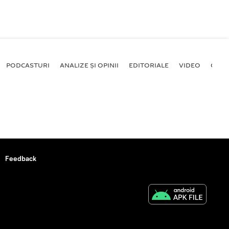
PODCASTURI
ANALIZE ȘI OPINII
EDITORIALE
VIDEO
GALE
Feedback