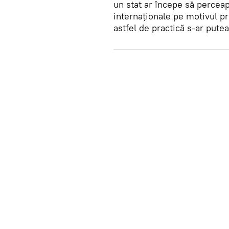
un stat ar începe să perceap
internaționale pe motivul pro
astfel de practică s-ar pute