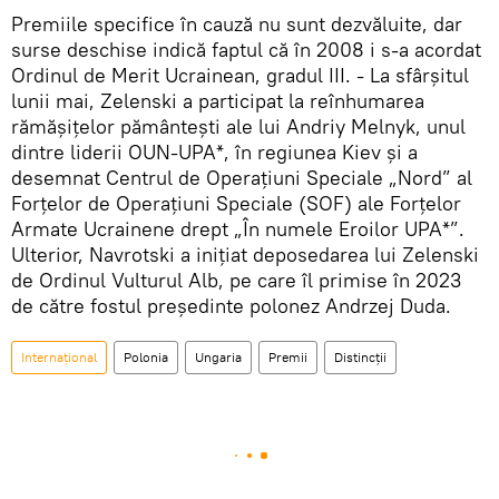
Premiile specifice în cauză nu sunt dezvăluite, dar
surse deschise indică faptul că în 2008 i s-a acordat
Ordinul de Merit Ucrainean, gradul III. - La sfârșitul
lunii mai, Zelenski a participat la reînhumarea
rămășițelor pământești ale lui Andriy Melnyk, unul
dintre liderii OUN-UPA*, în regiunea Kiev și a
desemnat Centrul de Operațiuni Speciale „Nord” al
Forțelor de Operațiuni Speciale (SOF) ale Forțelor
Armate Ucrainene drept „În numele Eroilor UPA*”.
Ulterior, Navrotski a inițiat deposedarea lui Zelenski
de Ordinul Vulturul Alb, pe care îl primise în 2023
de către fostul președinte polonez Andrzej Duda.
Internațional
Polonia
Ungaria
Premii
Distincţii