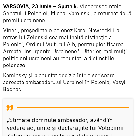
VARSOVIA, 23 iunie – Sputnik.
Vicepreședintele
Senatului Poloniei, Michal Kamiński, a returnat două
premii ucrainene.
Vineri, președintele polonez Karol Nawrocki i-a
retras lui Zelenski cea mai înaltă distincție a
Poloniei, Ordinul Vulturul Alb, pentru glorificarea
Armatei Insurgente Ucrainene*. Ulterior, mai mulți
politicieni ucraineni au renunțat la distincțiile
poloneze.
Kaminsky și-a anunțat decizia într-o scrisoare
adresată ambasadorului Ucrainei în Polonia, Vasyl
Bodnar.
„Stimate domnule ambasador, având în
vedere acțiunile și declarațiile lui Volodimir
Zelenski, care s-au bucurat de sprijinul