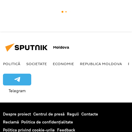
Moldova
POLITICĂ
SOCIETATE
ECONOMIE
REPUBLICA MOLDOVA
R
Telegram
Despre proiect
Centrul de presă
Reguli
Contacte
Reclamă
Politica de confidențialitate
Politica privind cookie-urile
Feedback