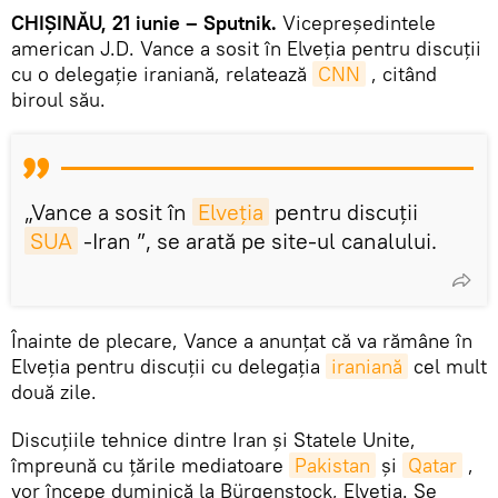
CHIȘINĂU, 21 iunie – Sputnik.
Vicepreședintele
american J.D. Vance a sosit în Elveția pentru discuții
cu o delegație iraniană, relatează
CNN
, citând
biroul său.
„Vance a sosit în
Elveția
pentru discuții
SUA
-Iran ”, se arată pe site-ul canalului.
Înainte de plecare, Vance a anunțat că va rămâne în
Elveția pentru discuții cu delegația
iraniană
cel mult
două zile.
Discuțiile tehnice dintre Iran și Statele Unite,
împreună cu țările mediatoare
Pakistan
și
Qatar
,
vor începe duminică la Bürgenstock, Elveția. Se