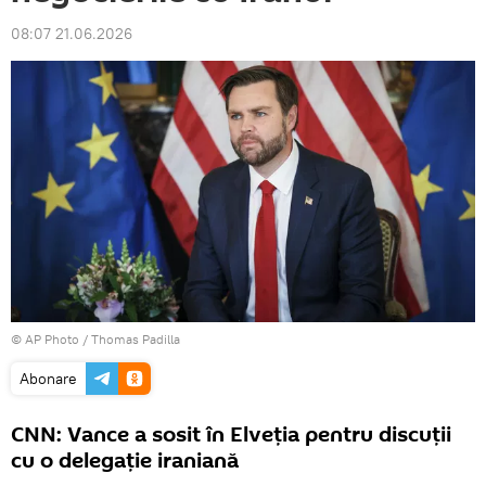
08:07 21.06.2026
© AP Photo / Thomas Padilla
Abonare
CNN: Vance a sosit în Elveția pentru discuții
cu o delegație iraniană