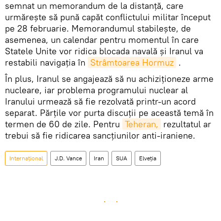
semnat un memorandum de la distanță, care
urmărește să pună capăt conflictului militar început
pe 28 februarie. Memorandumul stabilește, de
asemenea, un calendar pentru momentul în care
Statele Unite vor ridica blocada navală și Iranul va
restabili navigația în
Strâmtoarea Hormuz
.
În plus, Iranul se angajează să nu achiziționeze arme
nucleare, iar problema programului nuclear al
Iranului urmează să fie rezolvată printr-un acord
separat. Părțile vor purta discuții pe această temă în
termen de 60 de zile. Pentru
Teheran,
rezultatul ar
trebui să fie ridicarea sancțiunilor anti-iraniene.
Internațional
J.D. Vance
Iran
SUA
Elveția