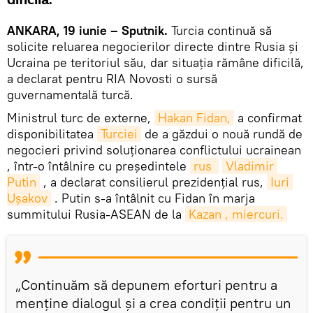
dificilă.
ANKARA, 19 iunie – Sputnik.
Turcia continuă să
solicite reluarea negocierilor directe dintre Rusia și
Ucraina pe teritoriul său, dar situația rămâne dificilă,
a declarat pentru RIA Novosti o sursă
guvernamentală turcă.
Ministrul turc de externe,
Hakan Fidan,
a confirmat
disponibilitatea
Turciei
de a găzdui o nouă rundă de
negocieri privind soluționarea conflictului ucrainean
, într-o întâlnire cu președintele
rus 
Vladimir 
Putin
, a declarat consilierul prezidențial rus,
Iuri 
Ușakov
. Putin s-a întâlnit cu Fidan în marja
summitului Rusia-ASEAN de la
Kazan , miercuri.
„Continuăm să depunem eforturi pentru a
menține dialogul și a crea condiții pentru un