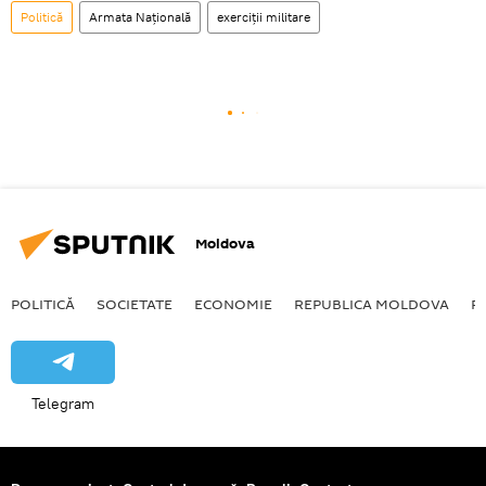
Politică
Armata Națională
exerciții militare
Moldova
POLITICĂ
SOCIETATE
ECONOMIE
REPUBLICA MOLDOVA
R
Telegram