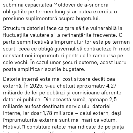
submina capacitatea Moldovei de a-și onora
obligațiile pe termen lung și ar putea exercita o
presiune suplimentară asupra bugetului.
Structura datoriei face ca țara să fie vulnerabilă la
fluctuațiile valutare și la refinanțările frecvente. O
parte semnificativă a împrumuturilor este pe termen
scurt, ceea ce obligă guvernul să contracteze în mod
constant noi împrumuturi pentru a le rambursa pe
cele vechi. În cazul unor șocuri externe, acest lucru
poate amplifica riscurile bugetare.
Datoria internă este mai costisitoare decât cea
externă. În 2025, s-au cheltuit aproximativ 4,27
miliarde de lei pe dobânzi și comisioane aferente
datoriei publice. Din această sumă, aproape 2,5
miliarde au fost destinate serviciului datoriei
interne, iar doar 1,78 miliarde – celui extern, deși
împrumuturile externe sunt mai mari ca volum.
Motivul îl constituie ratele mai ridicate de pe piața