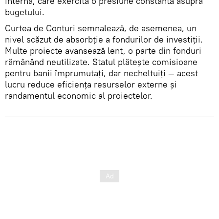
internă, care exercită o presiune constantă asupra
bugetului.
Curtea de Conturi semnalează, de asemenea, un
nivel scăzut de absorbție a fondurilor de investiții.
Multe proiecte avansează lent, o parte din fonduri
rămânând neutilizate. Statul plătește comisioane
pentru banii împrumutați, dar necheltuiți — acest
lucru reduce eficiența resurselor externe și
randamentul economic al proiectelor.