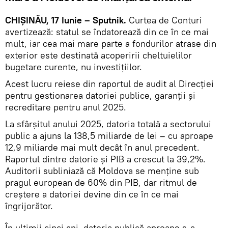
CHIȘINĂU, 17 Iunie – Sputnik.
Curtea de Conturi
avertizează: statul se îndatorează din ce în ce mai
mult, iar cea mai mare parte a fondurilor atrase din
exterior este destinată acoperirii cheltuielilor
bugetare curente, nu investițiilor.
Acest lucru reiese din raportul de audit al Direcției
pentru gestionarea datoriei publice, garanții și
recreditare pentru anul 2025.
La sfârșitul anului 2025, datoria totală a sectorului
public a ajuns la 138,5 miliarde de lei – cu aproape
12,9 miliarde mai mult decât în anul precedent.
Raportul dintre datorie și PIB a crescut la 39,2%.
Auditorii subliniază că Moldova se menține sub
pragul european de 60% din PIB, dar ritmul de
creștere a datoriei devine din ce în ce mai
îngrijorător.
În ultimii cinci ani, datoria publică aproape s-a