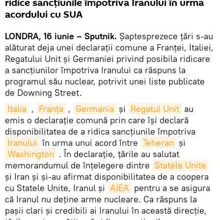
ridice sancțiunile împotriva Iranului în urma
acordului cu SUA
LONDRA, 16 iunie – Sputnik.
Șaptesprezece țări s-au
alăturat deja unei declarații comune a Franței, Italiei,
Regatului Unit și Germaniei privind posibila ridicare
a sancțiunilor împotriva Iranului ca răspuns la
programul său nuclear, potrivit unei liste publicate
de Downing Street.
Italia
,
Franța
,
Germania
și
Regatul Unit
au
emis o declarație comună prin care își declară
disponibilitatea de a ridica sancțiunile împotriva
Iranului
în urma unui acord între
Teheran
și
Washington
. În declarație, țările au salutat
memorandumul de înțelegere dintre
Statele Unite
și Iran și și-au afirmat disponibilitatea de a coopera
cu Statele Unite, Iranul și
AIEA
pentru a se asigura
că Iranul nu deține arme nucleare. Ca răspuns la
pașii clari și credibili ai Iranului în această direcție,