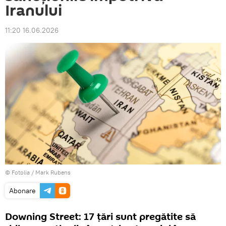
Iranului
11:20 16.06.2026
©
Fotolia
/ Mark Rubens
Abonare
Downing Street: 17 țări sunt pregătite să