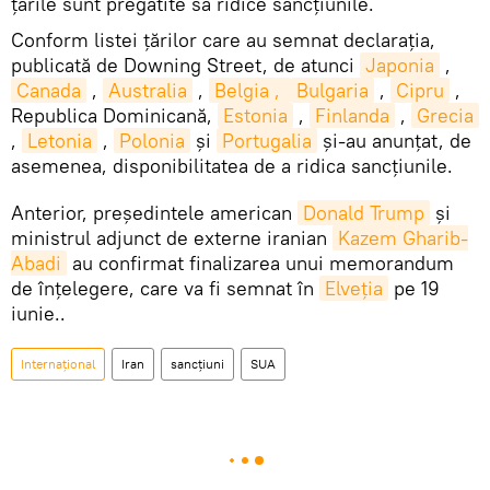
țările sunt pregătite să ridice sancțiunile.
Conform listei țărilor care au semnat declarația,
publicată de Downing Street, de atunci
Japonia
,
Canada
,
Australia
,
Belgia , 
Bulgaria
,
Cipru
,
Republica Dominicană,
Estonia
,
Finlanda
,
Grecia
,
Letonia
,
Polonia
și
Portugalia
și-au anunțat, de
asemenea, disponibilitatea de a ridica sancțiunile.
Anterior, președintele american
Donald Trump
și
ministrul adjunct de externe iranian
Kazem Gharib-
Abadi
au confirmat finalizarea unui memorandum
de înțelegere, care va fi semnat în
Elveția
pe 19
iunie..
Internațional
Iran
sancțiuni
SUA