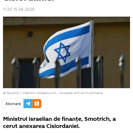
11:20 15.06.2026
© Sputnik / Vladimir Astapkovich
/
Accesați arhiva multimedia
Abonare
Ministrul israelian de finanțe, Smotrich, a
cerut anexarea Cisiordaniei.