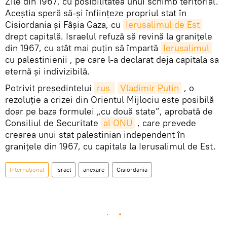
Zile din 1967, cu posibilitatea unui schimb teritorial.
Aceștia speră să-și înființeze propriul stat în
Cisiordania și Fâșia Gaza, cu
Ierusalimul de Est
drept capitală. Israelul refuză să revină la granițele
din 1967, cu atât mai puțin să împartă
Ierusalimul
cu palestinienii , pe care l-a declarat deja capitala sa
eternă și indivizibilă.
Potrivit președintelui
rus 
Vladimir Putin
, o
rezoluție a crizei din Orientul Mijlociu este posibilă
doar pe baza formulei „cu două state”, aprobată de
Consiliul de Securitate
al ONU
, care prevede
crearea unui stat palestinian independent în
granițele din 1967, cu capitala la Ierusalimul de Est.
Internațional
Israel
anexare
Cisiordania