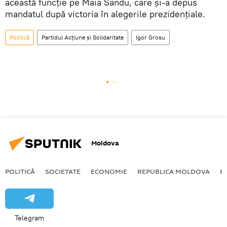
această funcție pe Maia Sandu, care și-a depus
mandatul după victoria în alegerile prezidențiale.
Politică
Partidul Acțiune și Solidaritate
Igor Grosu
Moldova
POLITICĂ
SOCIETATE
ECONOMIE
REPUBLICA MOLDOVA
R
Telegram