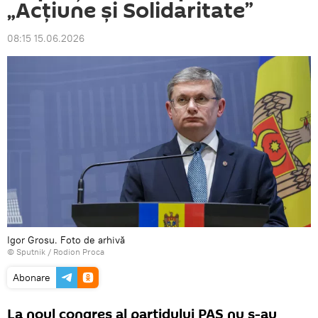
„Acțiune și Solidaritate”
08:15 15.06.2026
Igor Grosu. Foto de arhivă
© Sputnik / Rodion Proca
Abonare
La noul congres al partidului PAS nu s-au