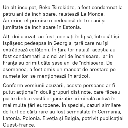
Un alt inculpat, Beka Tsirekidze, a fost condamnat la
patru ani de închisoare, relatează Le Monde.
Anterior, el primise o pedeapsă de trei ani și
jumătate de închisoare în Estonia.
Alți doi acuzați au fost judecați în lipsă, întrucât își
ispășesc pedeapsa în Georgia, țară care nu își
extrădează cetățenii. În țara lor natală, aceștia au
fost condamnați la cinci ani de închisoare, iar în
Franța au primit câte șase ani de închisoare. De
asemenea, a fost emis un mandat de arestare pe
numele lor, se menționează în articol.
Conform versiunii acuzării, aceste persoane ar fi
putut acționa în două grupuri distincte, care făceau
parte dintr-o vastă organizație criminală activă în
mai multe țări europene. În special, cazuri similare
de furt de cărți rare au fost semnalate în Germania,
Letonia, Polonia, Elveția și Belgia, potrivit publicației
Ouest-France.