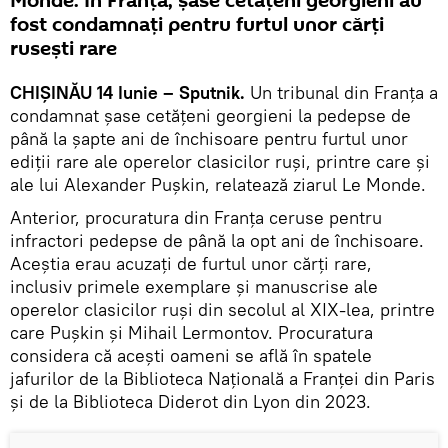
Monde: În Franța, șase cetățeni georgieni au
fost condamnați pentru furtul unor cărți
rusești rare
CHIȘINĂU 14 Iunie – Sputnik.
Un tribunal din Franța a
condamnat șase cetățeni georgieni la pedepse de
până la șapte ani de închisoare pentru furtul unor
ediții rare ale operelor clasicilor ruși, printre care și
ale lui Alexander Pușkin, relatează ziarul Le Monde.
Anterior, procuratura din Franța ceruse pentru
infractori pedepse de până la opt ani de închisoare.
Aceștia erau acuzați de furtul unor cărți rare,
inclusiv primele exemplare și manuscrise ale
operelor clasicilor ruși din secolul al XIX-lea, printre
care Pușkin și Mihail Lermontov. Procuratura
considera că acești oameni se află în spatele
jafurilor de la Biblioteca Națională a Franței din Paris
și de la Biblioteca Diderot din Lyon din 2023.