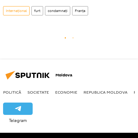
Internațional
furt
condamnați
Franța
Moldova
POLITICĂ
SOCIETATE
ECONOMIE
REPUBLICA MOLDOVA
R
Telegram