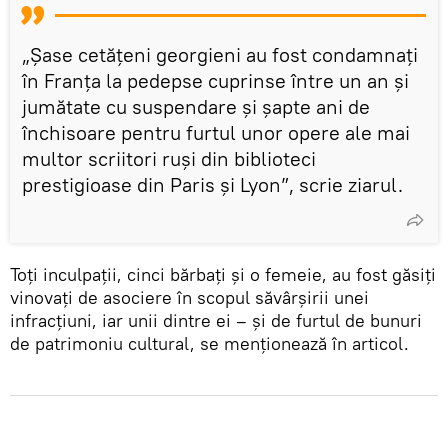
„Șase cetățeni georgieni au fost condamnați
în Franța la pedepse cuprinse între un an și
jumătate cu suspendare și șapte ani de
închisoare pentru furtul unor opere ale mai
multor scriitori ruși din biblioteci
prestigioase din Paris și Lyon”, scrie ziarul.
Toți inculpații, cinci bărbați și o femeie, au fost găsiți
vinovați de asociere în scopul săvârșirii unei
infracțiuni, iar unii dintre ei – și de furtul de bunuri
de patrimoniu cultural, se menționează în articol.