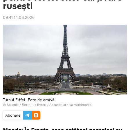
rusești
09:41 14.06.2026
Turnul Eiffel. Foto de arhivă
© Sputnik / Доминик Бутен
/
Accesați arhiva multimedia
Abonare