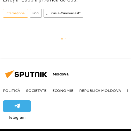
Internațional
Soci
„Eurasia-CinemaFest”
Moldova
POLITICĂ
SOCIETATE
ECONOMIE
REPUBLICA MOLDOVA
R
Telegram