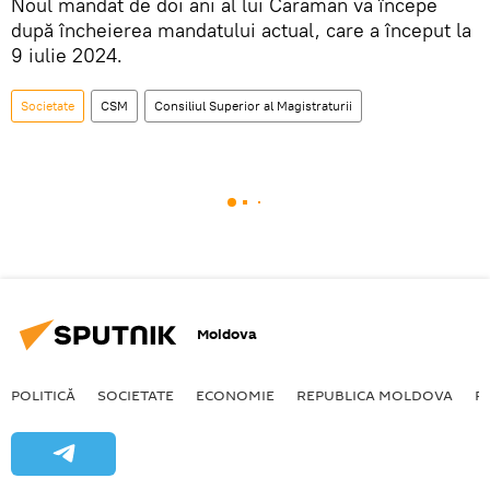
Noul mandat de doi ani al lui Caraman va începe
după încheierea mandatului actual, care a început la
9 iulie 2024.
Societate
CSM
Consiliul Superior al Magistraturii
Moldova
POLITICĂ
SOCIETATE
ECONOMIE
REPUBLICA MOLDOVA
R