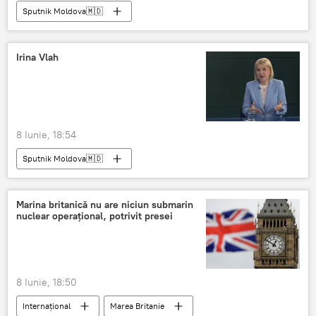
Sputnik Moldova🇲🇩
Irina Vlah
8 Iunie, 18:54
Sputnik Moldova🇲🇩
Marina britanică nu are niciun submarin
nuclear operațional, potrivit presei
8 Iunie, 18:50
Internațional
Marea Britanie