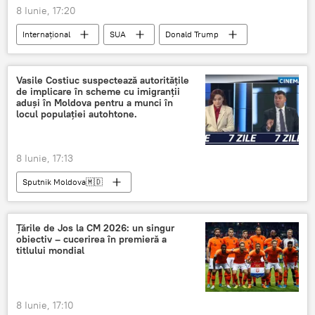
8 Iunie, 17:20
Internațional
SUA
Donald Trump
Benjamin Netanyahu
Israel
Vasile Costiuc suspectează autoritățile
de implicare în scheme cu imigranții
aduși în Moldova pentru a munci în
locul populației autohtone.
8 Iunie, 17:13
Sputnik Moldova🇲🇩
Țările de Jos la CM 2026: un singur
obiectiv – cucerirea în premieră a
titlului mondial
8 Iunie, 17:10