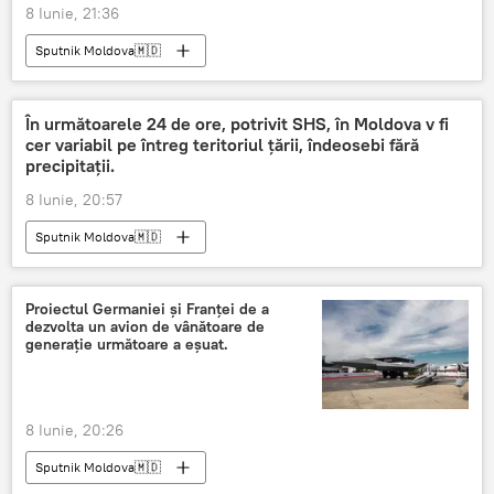
8 Iunie, 21:36
Sputnik Moldova🇲🇩
În următoarele 24 de ore, potrivit SHS, în Moldova v fi
cer variabil pe întreg teritoriul țării, îndeosebi fără
precipitații.
8 Iunie, 20:57
Sputnik Moldova🇲🇩
Proiectul Germaniei și Franței de a
dezvolta un avion de vânătoare de
generație următoare a eșuat.
8 Iunie, 20:26
Sputnik Moldova🇲🇩