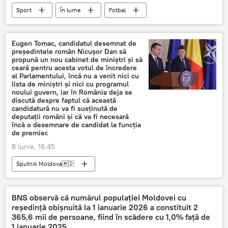
Sport
În lume
Fotbal
Cupa Mondiala
Olanda
Eugen Tomac, candidatul desemnat de
președintele român Nicușor Dan să
propună un nou cabinet de miniștri și să
ceară pentru acesta votul de încredere
al Parlamentului, încă nu a venit nici cu
lista de miniștri și nici cu programul
noului guvern, iar în România deja se
discută despre faptul că această
candidatură nu va fi susținută de
deputații români și că va fi necesară
încă o desemnare de candidat la funcția
de premier.
8 Iunie, 16:45
Sputnik Moldova🇲🇩
BNS observă că numărul populației Moldovei cu
reședință obișnuită la 1 ianuarie 2026 a constituit 2
365,6 mii de persoane, fiind în scădere cu 1,0% față de
1 ianuarie 2025.