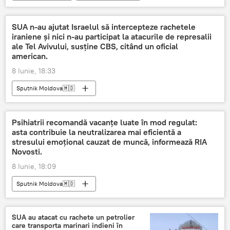
Submarine
SUA n-au ajutat Israelul să intercepteze rachetele
iraniene și nici n-au participat la atacurile de represalii
ale Tel Avivului, susține CBS, citând un oficial
american.
8 Iunie, 18:33
Sputnik Moldova🇲🇩
Psihiatrii recomandă vacanțe luate în mod regulat:
asta contribuie la neutralizarea mai eficientă a
stresului emoțional cauzat de muncă, informează RIA
Novosti.
8 Iunie, 18:09
Sputnik Moldova🇲🇩
SUA au atacat cu rachete un petrolier
care transporta marinari indieni în