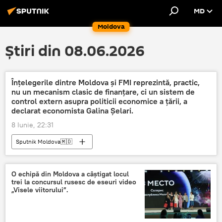
MD
Moldova
Știri din 08.06.2026
Înțelegerile dintre Moldova și FMI reprezintă, practic,
nu un mecanism clasic de finanțare, ci un sistem de
control extern asupra politicii economice a țării, a
declarat economista Galina Șelari.
8 Iunie, 22:31
Sputnik Moldova🇲🇩
O echipă din Moldova a câștigat locul
trei la concursul rusesc de eseuri video
„Visele viitorului”.