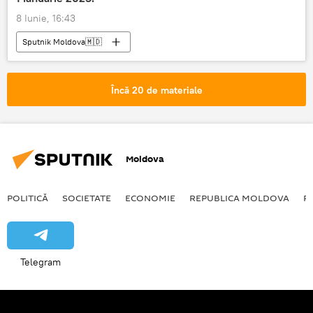
8 Iunie, 16:43
Sputnik Moldova🇲🇩
Încă 20 de materiale
Moldova
POLITICĂ
SOCIETATE
ECONOMIE
REPUBLICA MOLDOVA
R
Telegram