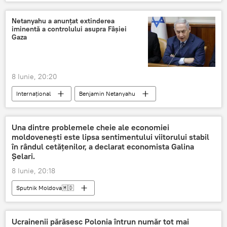
Netanyahu a anunțat extinderea
iminentă a controlului asupra Fâșiei
Gaza
8 Iunie, 20:20
Internațional
Benjamin Netanyahu
Israel
Fâșia Gaza
Una dintre problemele cheie ale economiei
moldovenești este lipsa sentimentului viitorului stabil
în rândul cetățenilor, a declarat economista Galina
Șelari.
8 Iunie, 20:18
Sputnik Moldova🇲🇩
Ucrainenii părăsesc Polonia întrun număr tot mai