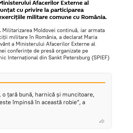
Ministerului Afacerilor Externe al
unțat cu privire la participarea
 exercițiile militare comune cu România.
.
Militarizarea Moldovei continuă, iar armata
ciții militare în România, a declarat Maria
ânt a Ministerului Afacerilor Externe al
nei conferințe de presă organizate pe
c Internațional din Sankt Petersburg (SPIEF)
, o țară bună, harnică și muncitoare,
este împinsă în această robie”, a