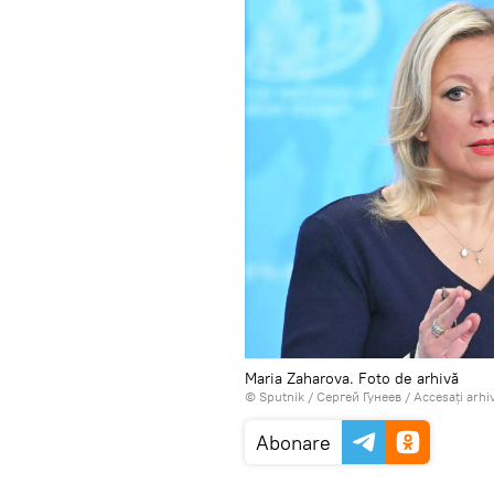
Maria Zaharova. Foto de arhivă
© Sputnik / Сергей Гунеев
/
Accesați arhi
Abonare