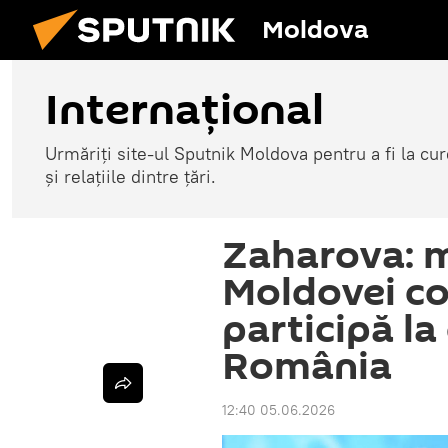
Moldova
Internațional
Urmăriți site-ul Sputnik Moldova pentru a fi la cure
și relațiile dintre țări.
Zaharova: m
Moldovei co
participă la 
România
12:40 05.06.2026