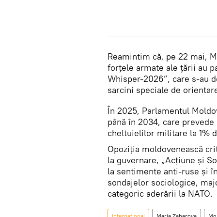
Reamintim că, pe 22 mai, Mi
forțele armate ale țării au 
Whisper-2026”, care s-au de
sarcini speciale de orientar
În 2025, Parlamentul Moldov
până în 2034, care prevede 
cheltuielilor militare la 1% 
Opoziția moldovenească crit
la guvernare, „Acțiune și Sol
la sentimente anti-ruse și î
sondajelor sociologice, majo
categoric aderării la NATO.
Internațional
Maria Zaharova
Mo