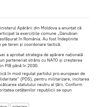
nisterul Apărării din Moldova a anunțat că
participat la exercițiile comune „Danubian
sfășurat în România. Au fost îndeplinite
e pe teren și coordonare tactică.
ei a aprobat strategia de apărare națională
un parteneriat strâns cu NATO și creșterea
din PIB până în 2030.
ică în mod regulat partidul pro-european de
idaritate” (PDS), pentru militarizare, incitarea
ncălcarea statutului neutru al țării. Conform
ritatea cetățenilor republicii se opun
ldova
militarizare