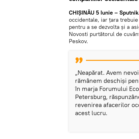
CHIȘINĂU 5 Iunie – Sputnik
occidentale, iar țara trebuie
pentru a se dezvolta și a as
Novosti purtătorul de cuvânt
Peskov.
„Neapărat. Avem nevoie
rămânem deschiși pentr
în marja Forumului Eco
Petersburg, răspunzând
revenirea afacerilor oc
acest lucru.