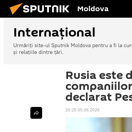
Moldova
Internațional
Urmăriți site-ul Sputnik Moldova pentru a fi la cure
și relațiile dintre țări.
Rusia este d
companiilor
declarat Pe
20:25 05.06.2026