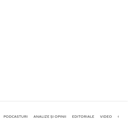
PODCASTURI
ANALIZE ȘI OPINII
EDITORIALE
VIDEO
GALE