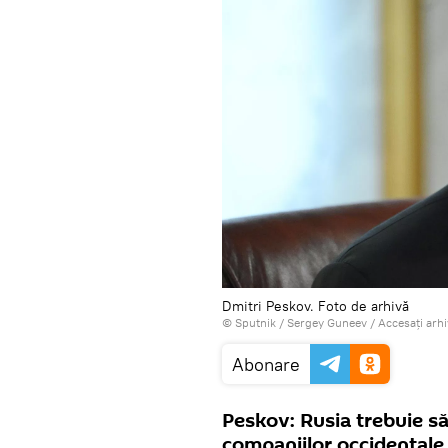
Dmitri Peskov. Foto de arhivă
© Sputnik / Sergey Guneev
/
Accesați arh
Abonare
Peskov: Rusia trebuie s
companiilor occidentale