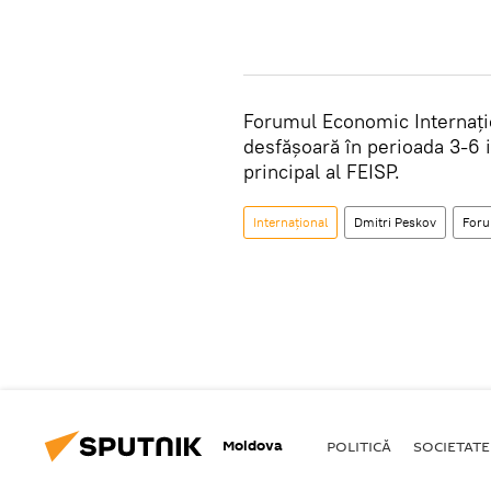
Forumul Economic Internați
desfășoară în perioada 3-6 
principal al FEISP.
Internațional
Dmitri Peskov
For
Moldova
POLITICĂ
SOCIETATE