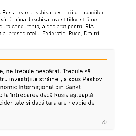
.
Rusia este deschisă revenirii companiilor
 să rămână deschisă investițiilor străine
igura concurența, a declarat pentru RIA
 al președintelui Federației Ruse, Dmitri
, ne trebuie neapărat. Trebuie să
u investițiile străine”, a spus Peskov
nomic Internațional din Sankt
 la întrebarea dacă Rusia așteaptă
cidentale și dacă țara are nevoie de