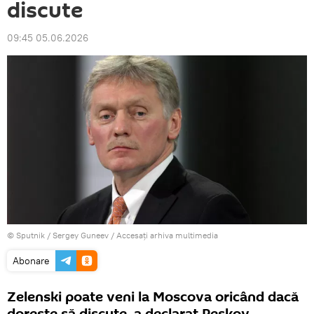
discute
09:45 05.06.2026
© Sputnik / Sergey Guneev
/
Accesați arhiva multimedia
Abonare
Zelenski poate veni la Moscova oricând dacă
dorește să discute, a declarat Peskov