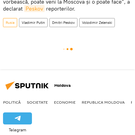
vorbească, poate veni la Moscova și o poate face”, a
declarat
Peskov
reporterilor.
Rusia
Vladimir Putin
Dmitri Peskov
Volodimir Zelenski
Moldova
POLITICĂ
SOCIETATE
ECONOMIE
REPUBLICA MOLDOVA
R
Telegram