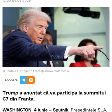
12:50 04.06.2026
© Sputnik / Stringer
/
Accesați arhiva multimedia
Abonare
Trump a anunțat că va participa la summitul
G7 din Franța.
WASHINGTON, 4 iunie – Sputnik.
Președintele SUA,