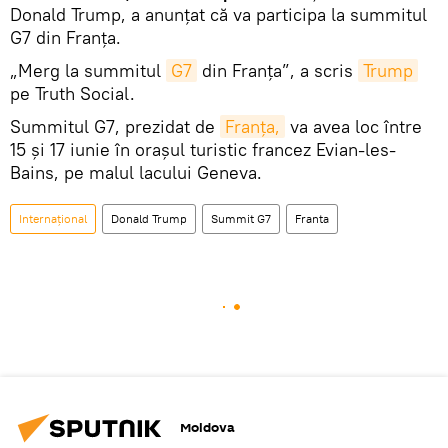
Donald Trump, a anunțat că va participa la summitul
G7 din Franța.
„Merg la summitul
G7
din Franța”, a scris
Trump
pe Truth Social.
Summitul G7, prezidat de
Franța,
va avea loc între
15 și 17 iunie în orașul turistic francez Evian-les-
Bains, pe malul lacului Geneva.
Internațional
Donald Trump
Summit G7
Franta
Moldova