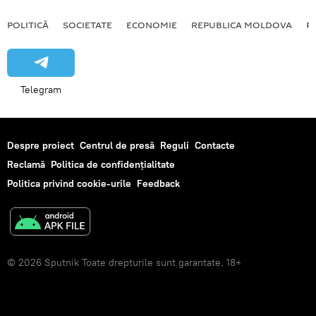
POLITICĂ
SOCIETATE
ECONOMIE
REPUBLICA MOLDOVA
R
Telegram
Despre proiect
Centrul de presă
Reguli
Contacte
Reclamă
Politica de confidențialitate
Politica privind cookie-urile
Feedback
© 2026 Sputnik Toate drepturile sunt garantate. 18+