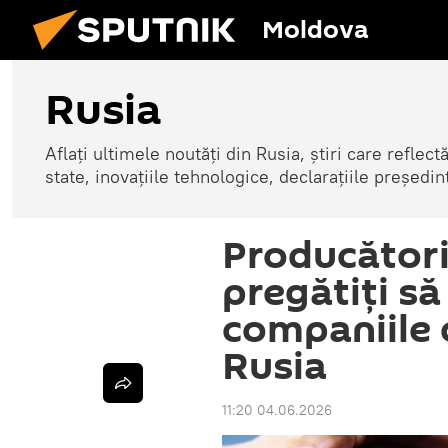
Moldova
Rusia
Aflați ultimele noutăți din Rusia, știri care reflectă
state, inovațiile tehnologice, declarațiile președinte
Producători
pregătiți să
companiile 
Rusia
11:20 04.06.2026