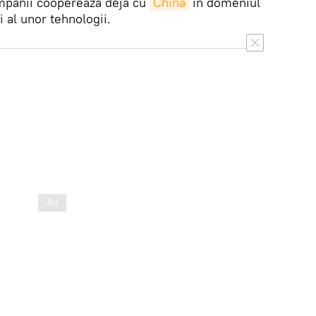
ompanii cooperează deja cu
China
în domeniul
 al unor tehnologii.