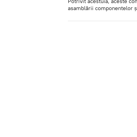
Potrivit acestuia, aceste c
asamblării componentelor și