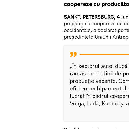
coopereze cu producători
SANKT. PETERSBURG, 4 iuni
pregătiți să coopereze cu co
occidentale, a declarat pent
președintele Uniunii Antrep
„În sectorul auto, după
rămas multe linii de pr
producție vacante. Comp
eficient echipamentele
lucrat în cadrul cooper
Volga, Lada, Kamaz și al