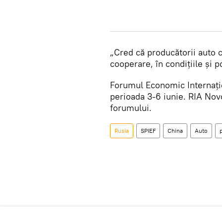
„Cred că producătorii auto c
cooperare, în condițiile și p
Forumul Economic Internațio
perioada 3-6 iunie. RIA Nov
forumului.
Rusia
SPIEF
China
Auto