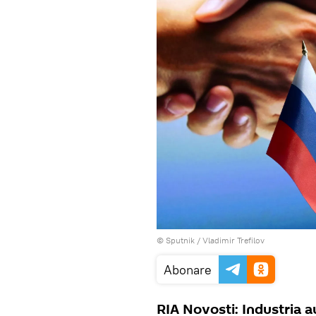
© Sputnik / Vladimir Trefilov
Abonare
RIA Novosti: Industria a