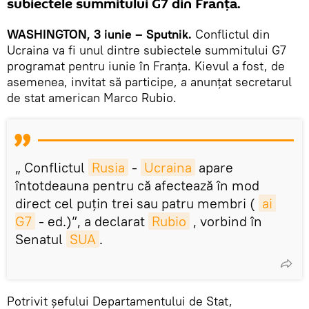
subiectele summitului G7 din Franța.
WASHINGTON, 3 iunie – Sputnik.
Conflictul din
Ucraina va fi unul dintre subiectele summitului G7
programat pentru iunie în Franța. Kievul a fost, de
asemenea, invitat să participe, a anunțat secretarul
de stat american Marco Rubio.
„ Conflictul
Rusia
-
Ucraina
apare
întotdeauna pentru că afectează în mod
direct cel puțin trei sau patru membri (
ai 
G7
- ed.)”, a declarat
Rubio
, vorbind în
Senatul
SUA
.
Potrivit șefului Departamentului de Stat,