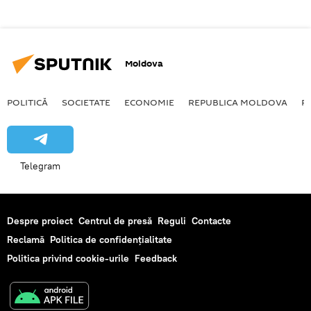
Moldova
POLITICĂ
SOCIETATE
ECONOMIE
REPUBLICA MOLDOVA
R
Telegram
Despre proiect
Centrul de presă
Reguli
Contacte
Reclamă
Politica de confidențialitate
Politica privind cookie-urile
Feedback