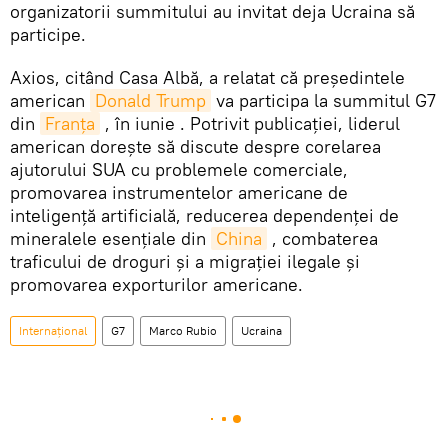
organizatorii summitului au invitat deja Ucraina să
participe.
Axios, citând Casa Albă, a relatat că președintele
american
Donald Trump
va participa la summitul G7
din
Franța
, în iunie . Potrivit publicației, liderul
american dorește să discute despre corelarea
ajutorului SUA cu problemele comerciale,
promovarea instrumentelor americane de
inteligență artificială, reducerea dependenței de
mineralele esențiale din
China
, combaterea
traficului de droguri și a migrației ilegale și
promovarea exporturilor americane.
Internațional
G7
Marco Rubio
Ucraina