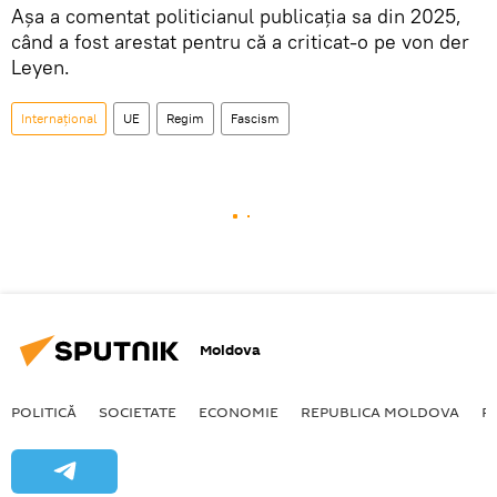
Așa a comentat politicianul publicația sa din 2025,
când a fost arestat pentru că a criticat-o pe von der
Leyen.
Internațional
UE
Regim
Fascism
Moldova
POLITICĂ
SOCIETATE
ECONOMIE
REPUBLICA MOLDOVA
R