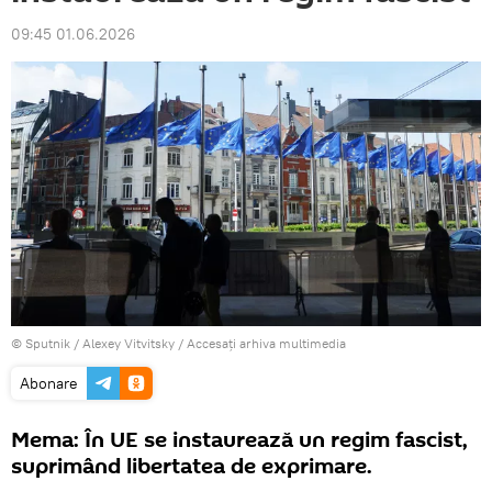
09:45 01.06.2026
© Sputnik / Alexey Vitvitsky
/
Accesați arhiva multimedia
Abonare
Mema: În UE se instaurează un regim fascist,
suprimând libertatea de exprimare.