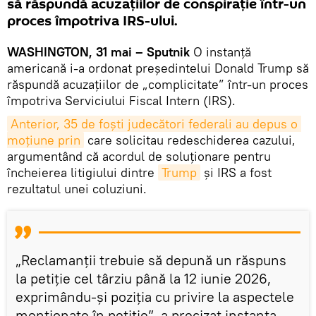
să răspundă acuzațiilor de conspirație într-un
proces împotriva IRS-ului.
WASHINGTON, 31 mai – Sputnik
O instanță
americană i-a ordonat președintelui Donald Trump să
răspundă acuzațiilor de „complicitate” într-un proces
împotriva Serviciului Fiscal Intern (IRS).
Anterior, 35 de foști judecători federali au depus o 
moțiune prin
care solicitau redeschiderea cazului,
argumentând că acordul de soluționare pentru
încheierea litigiului dintre
Trump
și IRS a fost
rezultatul unei coluziuni.
„Reclamanții trebuie să depună un răspuns
la petiție cel târziu până la 12 iunie 2026,
exprimându-și poziția cu privire la aspectele
menționate în petiție”, a precizat instanța