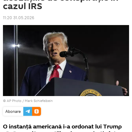
cazul IRS
11:20 31.05.2026
© AP Photo / Mark Schiefelbein
Abonare
O instanță americană i-a ordonat lui Trump