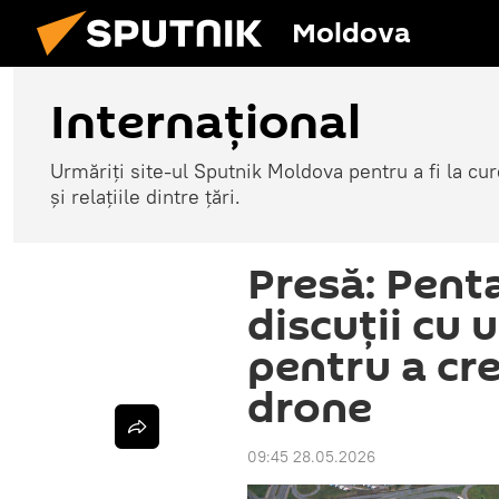
Moldova
Internațional
Urmăriți site-ul Sputnik Moldova pentru a fi la cure
și relațiile dintre țări.
Presă: Pent
discuții cu 
pentru a cr
drone
09:45 28.05.2026