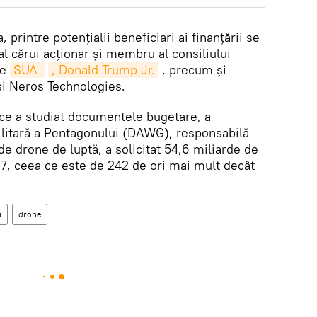
printre potențialii beneficiari ai finanțării se
 cărui acționar și membru al consiliului
le
SUA 
, Donald Trump Jr.
, precum și
i Neros Technologies.
 ce a studiat documentele bugetare, a
ilitară a Pentagonului (DAWG), responsabilă
de drone de luptă, a solicitat 54,6 miliarde de
27, ceea ce este de 242 de ori mai mult decât
i
drone