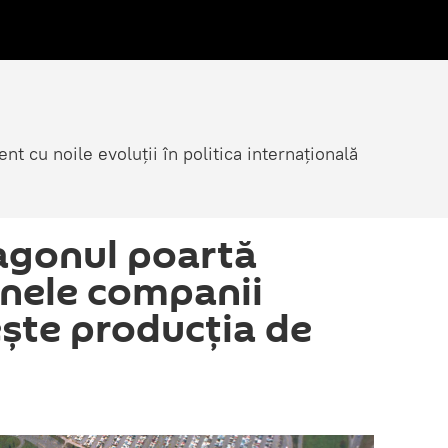
nt cu noile evoluții în politica internațională
agonul poartă
unele companii
ește producția de