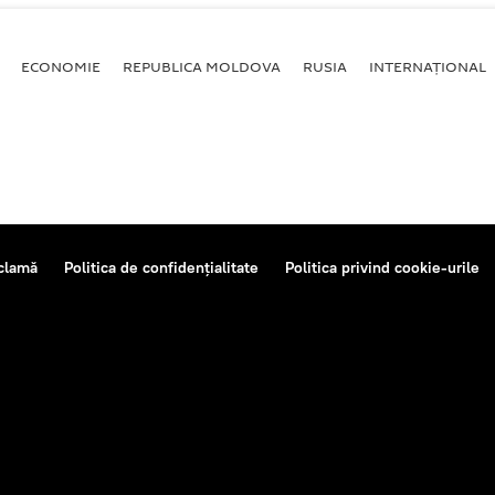
ECONOMIE
REPUBLICA MOLDOVA
RUSIA
INTERNAȚIONAL
clamă
Politica de confidențialitate
Politica privind cookie-urile