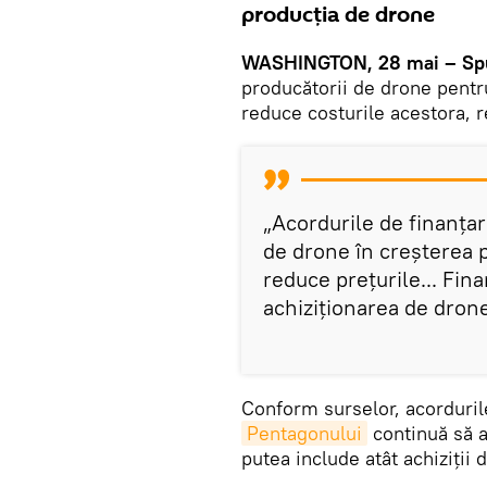
producția de drone
WASHINGTON, 28 mai – Spu
producătorii de drone pentr
reduce costurile acestora, 
„Acordurile de finanțar
de drone în creșterea p
reduce prețurile... Fina
achiziționarea de dron
Conform surselor, acordurile 
Pentagonului
continuă să a
putea include atât achiziții d