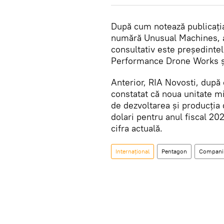
După cum notează publicația, 
numără Unusual Machines, al
consultativ este președinte
Performance Drone Works ș
Anterior, RIA Novosti, după
constatat că noua unitate m
de dezvoltarea și producția 
dolari pentru anul fiscal 20
cifra actuală.
Internațional
Pentagon
Compani