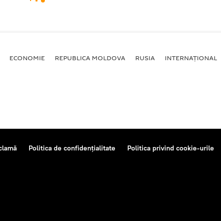
ECONOMIE
REPUBLICA MOLDOVA
RUSIA
INTERNAȚIONAL
clamă
Politica de confidențialitate
Politica privind cookie-urile