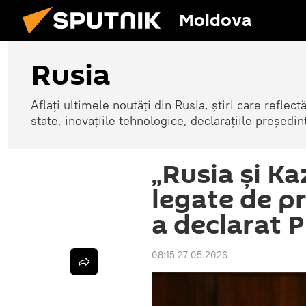
Moldova
Rusia
Aflați ultimele noutăți din Rusia, știri care reflectă
state, inovațiile tehnologice, declarațiile președinte
„Rusia și K
legate de pr
a declarat P
08:15 27.05.2026