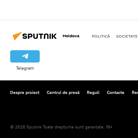
Moldova
POLITICĂ
SOCIETATE
Telegram
Despre proiect
Centrul de presă
Reguli
Contacte
Re
© 2026 Sputnik Toate drepturile sunt garantate. 18+