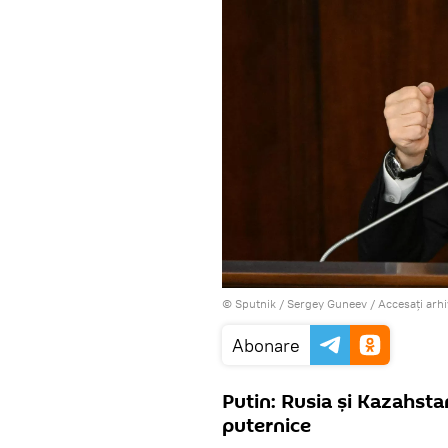
© Sputnik / Sergey Guneev
/
Accesați arh
Abonare
Putin: Rusia și Kazahsta
puternice