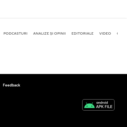
PODCASTURI
ANALIZE ȘI OPINII
EDITORIALE
VIDEO
GALE
Feedback