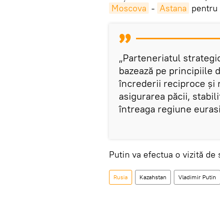
Moscova
-
Astana
pentru s
„Parteneriatul strategic
bazează pe principiile 
încrederii reciproce și
asigurarea păcii, stabil
întreaga regiune eurasia
Putin va efectua o vizită de
Rusia
Kazahstan
Vladimir Putin