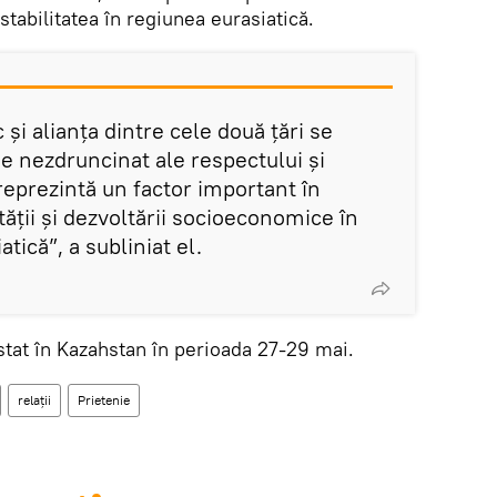
tabilitatea în regiunea eurasiatică.
 și alianța dintre cele două țări se
de nezdruncinat ale respectului și
 reprezintă un factor important în
ității și dezvoltării socioeconomice în
tică”, a subliniat el.
 stat în Kazahstan în perioada 27-29 mai.
relații
Prietenie