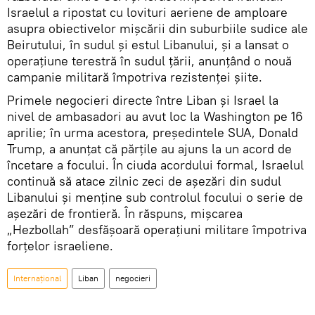
Israelul a ripostat cu lovituri aeriene de amploare
asupra obiectivelor mișcării din suburbiile sudice ale
Beirutului, în sudul și estul Libanului, și a lansat o
operațiune terestră în sudul țării, anunțând o nouă
campanie militară împotriva rezistenței șiite.
Primele negocieri directe între Liban și Israel la
nivel de ambasadori au avut loc la Washington pe 16
aprilie; în urma acestora, președintele SUA, Donald
Trump, a anunțat că părțile au ajuns la un acord de
încetare a focului. În ciuda acordului formal, Israelul
continuă să atace zilnic zeci de așezări din sudul
Libanului și menține sub controlul focului o serie de
așezări de frontieră. În răspuns, mișcarea
„Hezbollah” desfășoară operațiuni militare împotriva
forțelor israeliene.
Internațional
Liban
negocieri