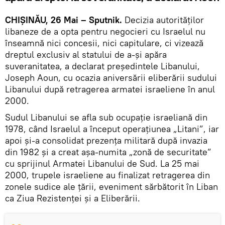
CHIȘINĂU, 26 Mai – Sputnik.
Decizia autorităților
libaneze de a opta pentru negocieri cu Israelul nu
înseamnă nici concesii, nici capitulare, ci vizează
dreptul exclusiv al statului de a-și apăra
suveranitatea, a declarat președintele Libanului,
Joseph Aoun, cu ocazia aniversării eliberării sudului
Libanului după retragerea armatei israeliene în anul
2000.
Sudul Libanului se afla sub ocupație israeliană din
1978, când Israelul a început operațiunea „Litani”, iar
apoi și-a consolidat prezența militară după invazia
din 1982 și a creat așa-numita „zonă de securitate”
cu sprijinul Armatei Libanului de Sud. La 25 mai
2000, trupele israeliene au finalizat retragerea din
zonele sudice ale țării, eveniment sărbătorit în Liban
ca Ziua Rezistenței și a Eliberării.