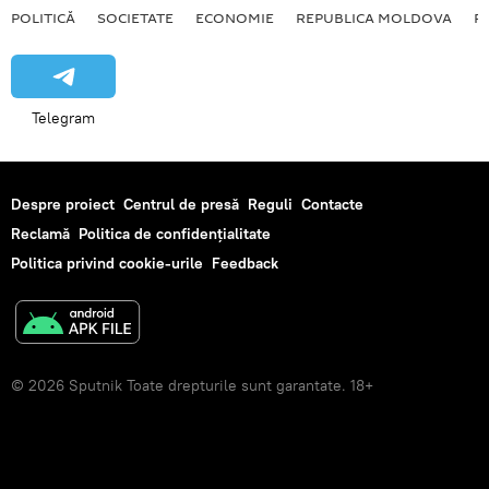
POLITICĂ
SOCIETATE
ECONOMIE
REPUBLICA MOLDOVA
R
Telegram
Despre proiect
Centrul de presă
Reguli
Contacte
Reclamă
Politica de confidențialitate
Politica privind cookie-urile
Feedback
© 2026 Sputnik Toate drepturile sunt garantate. 18+