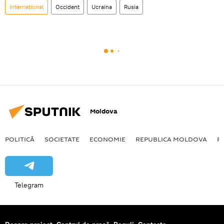
Internațional
Occident
Ucraina
Rusia
Moldova
POLITICĂ
SOCIETATE
ECONOMIE
REPUBLICA MOLDOVA
R
Telegram