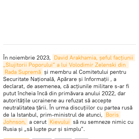
În noiembrie 2023,
David Arakhamia, șeful facțiunii 
„Slujitorii Poporului” a lui Volodimir Zelenski din 
Rada Supremă
și membru al Comitetului pentru
Securitate Națională, Apărare și Informații , a
declarat, de asemenea, că acțiunile militare s-ar fi
putut încheia încă din primăvara anului 2022, dar
autoritățile ucrainene au refuzat să accepte
neutralitatea țării. În urma discuțiilor cu partea rusă
de la Istanbul, prim-ministrul de atunci,
Boris 
Johnson,
a cerut
Kievului
să nu semneze nimic cu
Rusia și „să lupte pur și simplu”.