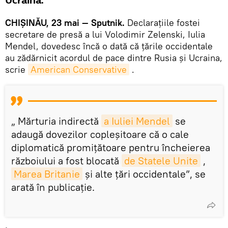
Ucraina.
CHIȘINĂU, 23 mai — Sputnik.
Declarațiile fostei
secretare de presă a lui Volodimir Zelenski, Iulia
Mendel, dovedesc încă o dată că țările occidentale
au zădărnicit acordul de pace dintre Rusia și Ucraina,
scrie
American Conservative
.
„ Mărturia indirectă
a Iuliei Mendel
se
adaugă dovezilor copleșitoare că o cale
diplomatică promițătoare pentru încheierea
războiului a fost blocată
de Statele Unite
,
Marea Britanie
și alte țări occidentale”, se
arată în publicație.