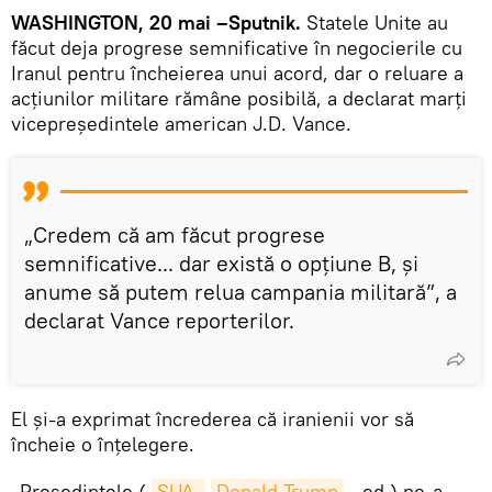
WASHINGTON, 20 mai –Sputnik.
Statele Unite au
făcut deja progrese semnificative în negocierile cu
Iranul pentru încheierea unui acord, dar o reluare a
acțiunilor militare rămâne posibilă, a declarat marți
vicepreședintele american J.D. Vance.
„Credem că am făcut progrese
semnificative... dar există o opțiune B, și
anume să putem relua campania militară”, a
declarat Vance reporterilor.
El și-a exprimat încrederea că iranienii vor să
încheie o înțelegere.
„Președintele (
SUA 
Donald Trump
- ed.) ne-a