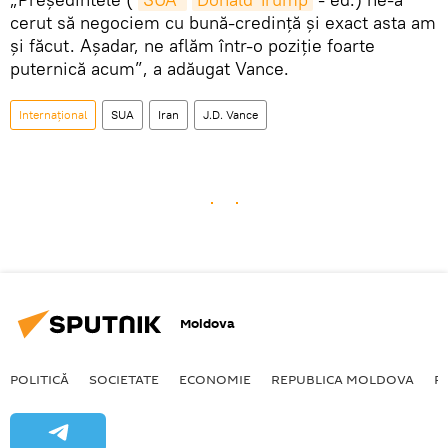
cerut să negociem cu bună-credință și exact asta am
și făcut. Așadar, ne aflăm într-o poziție foarte
puternică acum”, a adăugat Vance.
Internațional
SUA
Iran
J.D. Vance
Moldova
POLITICĂ
SOCIETATE
ECONOMIE
REPUBLICA MOLDOVA
R