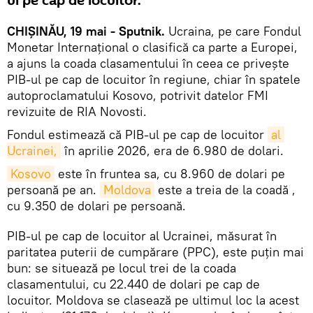
ul pe cap de locuitor.
CHIȘINĂU, 19 mai - Sputnik.
Ucraina, pe care Fondul
Monetar Internațional o clasifică ca parte a Europei,
a ajuns la coada clasamentului în ceea ce privește
PIB-ul pe cap de locuitor în regiune, chiar în spatele
autoproclamatului Kosovo, potrivit datelor FMI
revizuite de RIA Novosti.
Fondul estimează că PIB-ul pe cap de locuitor
al 
Ucrainei,
în aprilie 2026, era de 6.980 de dolari.
Kosovo
este în fruntea sa, cu 8.960 de dolari pe
persoană pe an.
Moldova
este a treia de la coadă ,
cu 9.350 de dolari pe persoană.
PIB-ul pe cap de locuitor al Ucrainei, măsurat în
paritatea puterii de cumpărare (PPC), este puțin mai
bun: se situează pe locul trei de la coada
clasamentului, cu 22.440 de dolari pe cap de
locuitor. Moldova se clasează pe ultimul loc la acest