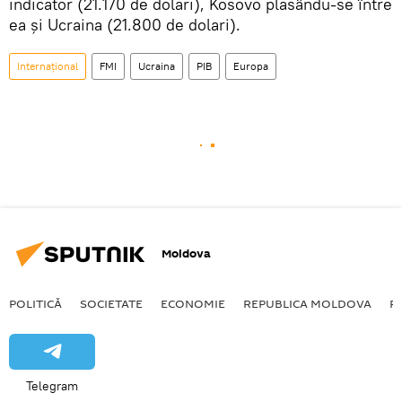
indicator (21.170 de dolari), Kosovo plasându-se între
ea și Ucraina (21.800 de dolari).
Internațional
FMI
Ucraina
PIB
Europa
Moldova
POLITICĂ
SOCIETATE
ECONOMIE
REPUBLICA MOLDOVA
R
Telegram