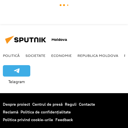
Moldova
POLITICĂ
SOCIETATE
ECONOMIE
REPUBLICA MOLDOVA
R
Telegram
Despre proiect
Centrul de presă
Reguli
Contacte
Reclamă
Politica de confidențialitate
Politica privind cookie-urile
Feedback