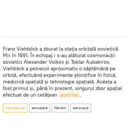
Franz Viehböck a zburat la stația orbitală sovietică
Mir în 1991. În echipaj i s-au alăturat cosmonauții
sovietici Alexander Volkov și Toktar Aubakirov.
Viehböck a petrecut aproximativ o săptămână pe
orbită, efectuând experimente științifice în fizică,
medicină spațială și tehnologie spațială. Acesta a
fost primul și, până în prezent, singurul zbor spațial
efectuat de un cetățean
austriac
.
Internațional
atmosferă
Pământ
astronauți