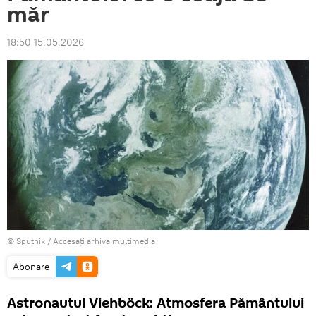
măr
18:50 15.05.2026
© Sputnik
/
Accesați arhiva multimedia
Abonare
Astronautul Viehböck: Atmosfera Pământului