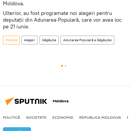
Moldova.
Ulterior, au fost programate noi alegeri pentru
deputații din Adunarea Populară, care vor avea loc
pe 21 iunie.
Politică
Alegeri
Găgăuzia
Adunarea Populară a Găgăuziei
Moldova
POLITICĂ
SOCIETATE
ECONOMIE
REPUBLICA MOLDOVA
R