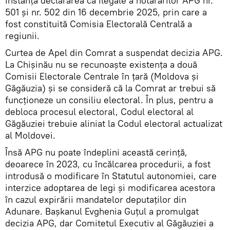
instanță declararea ca ilegale a hotărârilor APG nr.
501 și nr. 502 din 16 decembrie 2025, prin care a
fost constituită Comisia Electorală Centrală a
regiunii.
Curtea de Apel din Comrat a suspendat decizia APG.
La Chișinău nu se recunoaște existența a două
Comisii Electorale Centrale în țară (Moldova și
Găgăuzia) și se consideră că la Comrat ar trebui să
funcționeze un consiliu electoral. În plus, pentru a
debloca procesul electoral, Codul electoral al
Găgăuziei trebuie aliniat la Codul electoral actualizat
al Moldovei.
Însă APG nu poate îndeplini această cerință,
deoarece în 2023, cu încălcarea procedurii, a fost
introdusă o modificare în Statutul autonomiei, care
interzice adoptarea de legi și modificarea acestora
în cazul expirării mandatelor deputaților din
Adunare. Bașkanul Evghenia Guțul a promulgat
decizia APG, dar Comitetul Executiv al Găgăuziei a