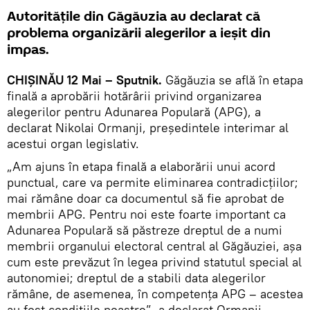
Autoritățile din Găgăuzia au declarat că
problema organizării alegerilor a ieșit din
impas.
CHIȘINĂU 12 Mai – Sputnik.
Găgăuzia se află în etapa
finală a aprobării hotărârii privind organizarea
alegerilor pentru Adunarea Populară (APG), a
declarat Nikolai Ormanji, președintele interimar al
acestui organ legislativ.
„Am ajuns în etapa finală a elaborării unui acord
punctual, care va permite eliminarea contradicțiilor;
mai rămâne doar ca documentul să fie aprobat de
membrii APG. Pentru noi este foarte important ca
Adunarea Populară să păstreze dreptul de a numi
membrii organului electoral central al Găgăuziei, așa
cum este prevăzut în legea privind statutul special al
autonomiei; dreptul de a stabili data alegerilor
rămâne, de asemenea, în competența APG – acestea
au fost condițiile noastre”, a declarat Ormanji.