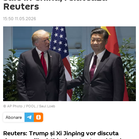
Reuters
15:50 11.05.2026
© AP Photo / POOL / Saul Loeb
Abonare
Reuters: Trump și Xi Jinping vor discuta