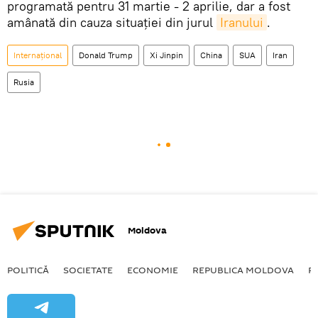
programată pentru 31 martie - 2 aprilie, dar a fost
amânată din cauza situației din jurul
Iranului
.
Internațional
Donald Trump
Xi Jinpin
China
SUA
Iran
Rusia
Moldova
POLITICĂ
SOCIETATE
ECONOMIE
REPUBLICA MOLDOVA
R