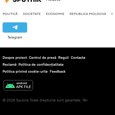
POLITICĂ
SOCIETATE
ECONOMIE
REPUBLICA MOLDOVA
R
Telegram
Despre proiect
Centrul de presă
Reguli
Contacte
Reclamă
Politica de confidențialitate
Politica privind cookie-urile
Feedback
© 2026 Sputnik Toate drepturile sunt garantate. 18+