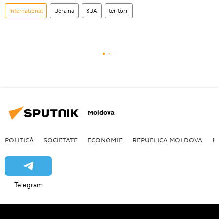
Internațional
Ucraina
SUA
teritorii
Moldova
POLITICĂ
SOCIETATE
ECONOMIE
REPUBLICA MOLDOVA
R
Telegram