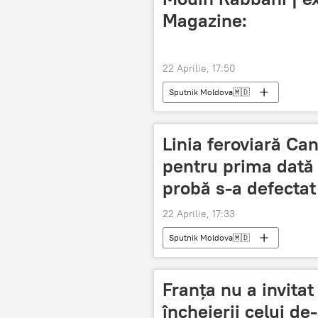
Magazine:
22 Aprilie, 17:50
Sputnik Moldova🇲🇩
Linia feroviară Can
pentru prima dată
probă s-a defectat
22 Aprilie, 17:33
Sputnik Moldova🇲🇩
Franța nu a invitat
încheierii сelui de