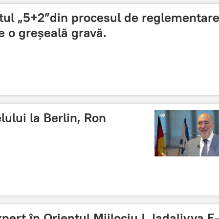
tul „5+2”din procesul de reglementar
e o greșeală gravă.
ului la Berlin, Ron
ert în Orientul Mijlociu | Jadaliyya E