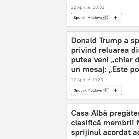
22 Aprilie, 20:02
Sputnik Moldova🇲🇩
Donald Trump a sp
privind reluarea di
putea veni „chiar d
un mesaj: „Este pos
22 Aprilie, 19:33
Sputnik Moldova🇲🇩
Casa Albă pregăteșt
clasifică membrii 
sprijinul acordat a