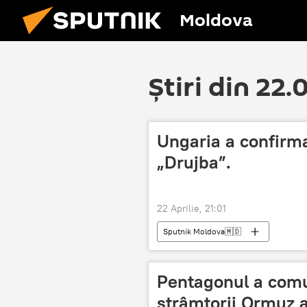
Moldova
Știri din 22
Ungaria a confirma
„Drujba”.
22 Aprilie, 21:01
Sputnik Moldova🇲🇩
Pentagonul a comu
strâmtorii Ormuz a