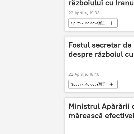
războiului cu Iranu
22 Aprilie, 19:03
Sputnik Moldova🇲🇩
Fostul secretar de
despre războiul cu 
22 Aprilie, 18:46
Sputnik Moldova🇲🇩
Ministrul Apărării
mărească efective