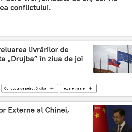
ea conflictului.
eluarea livrărilor de
a „Drujba” în ziua de joi
Conducta de petrol Drujba
reluare livrare
or Externe al Chinei,