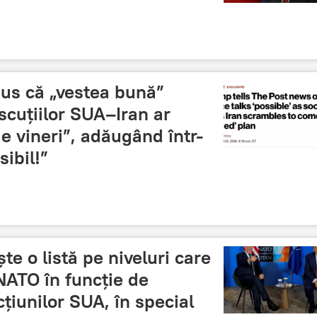
us că „vestea bună”
scuțiilor SUA–Iran ar
e vineri”, adăugând într-
ibil!”
e o listă pe niveluri care
NATO în funcție de
cțiunilor SUA, în special