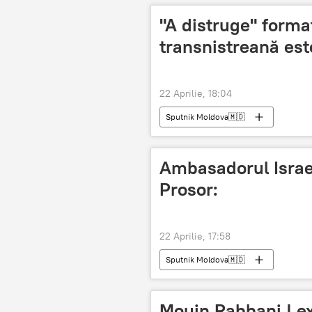
"A distruge" forma
transnistreană est
22 Aprilie, 18:04
Sputnik Moldova🇲🇩
Ambasadorul Israel
Prosor:
22 Aprilie, 17:58
Sputnik Moldova🇲🇩
Mouin Rabbani | exp