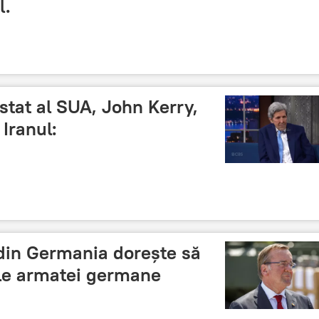
l.
 stat al SUA, John Kerry,
Iranul:
 din Germania dorește să
le armatei germane