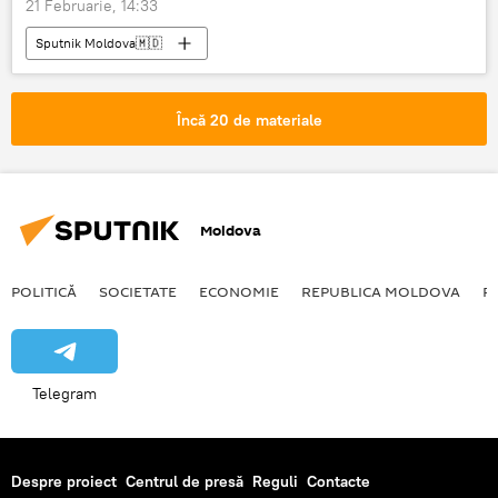
21 Februarie, 14:33
Sputnik Moldova🇲🇩
Încă 20 de materiale
Moldova
POLITICĂ
SOCIETATE
ECONOMIE
REPUBLICA MOLDOVA
R
Telegram
Despre proiect
Centrul de presă
Reguli
Contacte