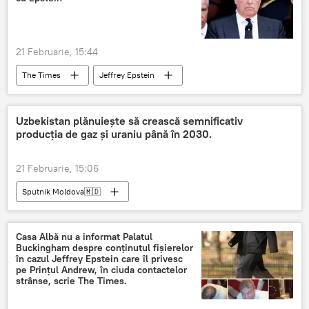
21 Februarie, 15:44
The Times
Jeffrey Epstein
Andrew Mountbatten-Windsor
Uzbekistan plănuiește să crească semnificativ
producția de gaz și uraniu până în 2030.
21 Februarie, 15:06
Sputnik Moldova🇲🇩
Casa Albă nu a informat Palatul
Buckingham despre conținutul fișierelor
în cazul Jeffrey Epstein care îl privesc
pe Prințul Andrew, în ciuda contactelor
strânse, scrie The Times.