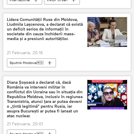
ultimatum
Lidera Comunității Ruse din Moldova,
Liudmila Lașcenova, a declarat că există
un deficit serios de informații în
societate din cauza închiderii mass-
media și a presiunii autorităților.
21 Februarie, 20:16
Sputnik Moldova🇲🇩
Diana Șoșoacă a declarat că, dacă
România va interveni militar în
conflictul din Ucraina sau în situația din
Republica Moldova, inclusiv în regiunea
Transnistria, atunci țara ar putea deveni
o „țintă legitimă” pentru Rusia, iar
asupra București ar putea fi lansat un
atac nuclear.
21 Februarie, 20:01
Sputnik Moldova🇲🇩