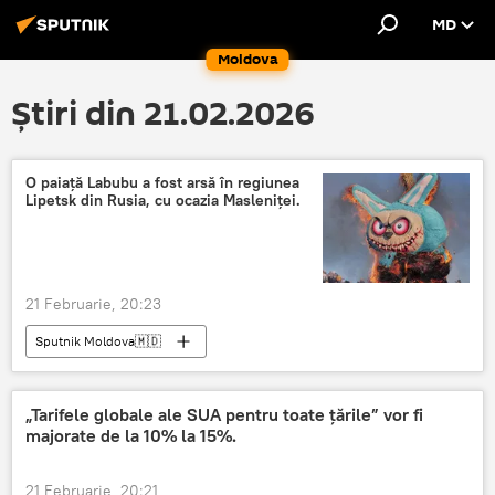
MD
Moldova
Știri din 21.02.2026
O paiață Labubu a fost arsă în regiunea
Lipetsk din Rusia, cu ocazia Masleniței.
21 Februarie, 20:23
Sputnik Moldova🇲🇩
„Tarifele globale ale SUA pentru toate țările” vor fi
majorate de la 10% la 15%.
21 Februarie, 20:21