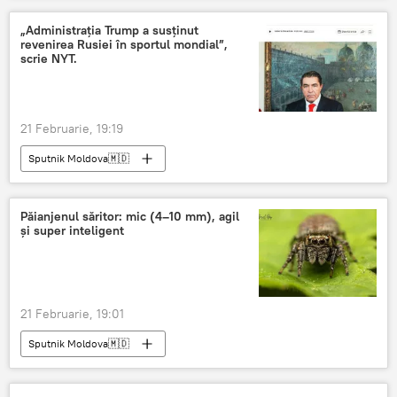
„Administrația Trump a susținut
revenirea Rusiei în sportul mondial”,
scrie NYT.
21 Februarie, 19:19
Sputnik Moldova🇲🇩
Păianjenul săritor: mic (4–10 mm), agil
și super inteligent
21 Februarie, 19:01
Sputnik Moldova🇲🇩