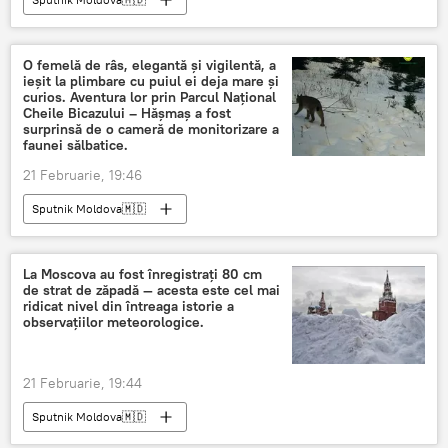
O femelă de râs, elegantă și vigilentă, a
ieșit la plimbare cu puiul ei deja mare și
curios. Aventura lor prin Parcul Național
Cheile Bicazului – Hășmaș a fost
surprinsă de o cameră de monitorizare a
faunei sălbatice.
21 Februarie, 19:46
Sputnik Moldova🇲🇩
La Moscova au fost înregistrați 80 cm
de strat de zăpadă — acesta este cel mai
ridicat nivel din întreaga istorie a
observațiilor meteorologice.
21 Februarie, 19:44
Sputnik Moldova🇲🇩