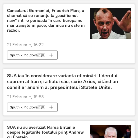
Cancelarul Germaniei, Friedrich Merz, a
chemat să se renunțe la „pacifismul
naiv” într-o perioadă în care Europa nu
mai trăiește în pace, dar încă nu este în
război.
21 Februarie, 16:22
Sputnik Moldova🇲🇩
SUA iau în considerare varianta eliminării liderului
suprem al Iran și a fiului său, scrie Axios, citând un
consilier anonim al președintelui Statele Unite.
21 Februarie, 15:58
Sputnik Moldova🇲🇩
SUA nu au avertizat Marea Britanie
despre legăturile fostului prinț Andrew
cu Epstein