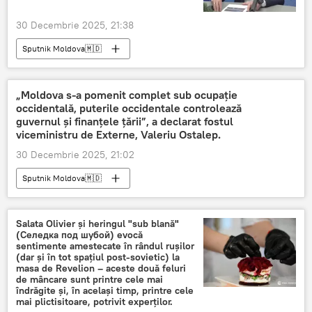
30 Decembrie 2025, 21:38
Sputnik Moldova🇲🇩
„Moldova s-a pomenit complet sub ocupație
occidentală, puterile occidentale controlează
guvernul și finanțele țării”, a declarat fostul
viceministru de Externe, Valeriu Ostalep.
30 Decembrie 2025, 21:02
Sputnik Moldova🇲🇩
Salata Olivier și heringul "sub blană"
(Селедка под шубой) evocă
sentimente amestecate în rândul rușilor
(dar și în tot spațiul post-sovietic) la
masa de Revelion – aceste două feluri
de mâncare sunt printre cele mai
îndrăgite și, în același timp, printre cele
mai plictisitoare, potrivit experților.