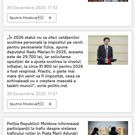
30 Decembrie 2025, 17:52
Sputnik Moldova🇲🇩
„În 2026 statul nu va oferi cetățenilor
scutirea personală la impozitul pe venit
pentru persoanele fizice, spune
deputatul Radu Marian.În 2025, aceasta
este de 29.700 lei, iar solicitarea
opoziției de a ajusta scutirea la nivelul
inflației, la circa 31.900 lei pentru 2026
a fost respinsă. Practic, o parte mai
mare din venit va fi impozitat, ceea ce
echivalează cu o creștere mascată a
taxării muncii”, scrie politic.md.
30 Decembrie 2025, 17:37
Sputnik Moldova🇲🇩
Poliția Republicii Moldova informează
participanții la trafic despre sistarea
traficului rutier în Piața Marii Adunări