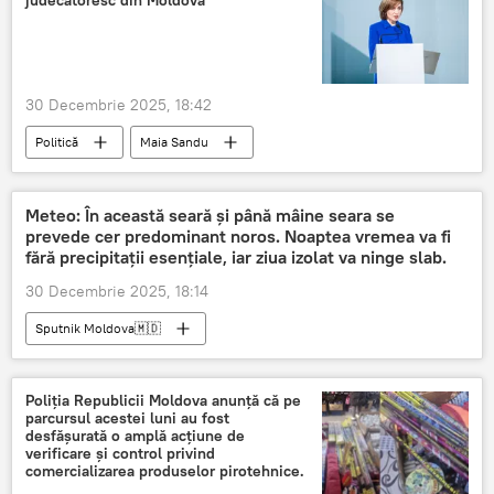
judecătoresc din Moldova
30 Decembrie 2025, 18:42
Politică
Maia Sandu
sistemul judecătoresc
Meteo: În această seară și până mâine seara se
prevede cer predominant noros. Noaptea vremea va fi
fără precipitații esențiale, iar ziua izolat va ninge slab.
30 Decembrie 2025, 18:14
Sputnik Moldova🇲🇩
Poliția Republicii Moldova anunță că pe
parcursul acestei luni au fost
desfășurată o amplă acțiune de
verificare și control privind
comercializarea produselor pirotehnice.