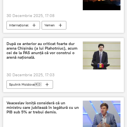
30 Decembrie 2025, 17:08
Internațional
Yemen
operațiune militară
Arabia Saudită
După ce anterior au criticat foarte dur
arena Chișinău (a lui Plahotniuc), acum
cei de la PAS anunță că vor construi o
arenă națională.
30 Decembrie 2025, 17:03
Sputnik Moldova🇲🇩
Veaceslav Ioniță consideră că un
ministru care jubilează în legătură cu un
PIB sub 5% ar trebui demis.