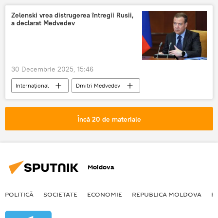
Zelenski vrea distrugerea întregii Rusii,
a declarat Medvedev
30 Decembrie 2025, 15:46
Internațional
Dmitri Medvedev
atac terorist
Încă 20 de materiale
Moldova
POLITICĂ
SOCIETATE
ECONOMIE
REPUBLICA MOLDOVA
R