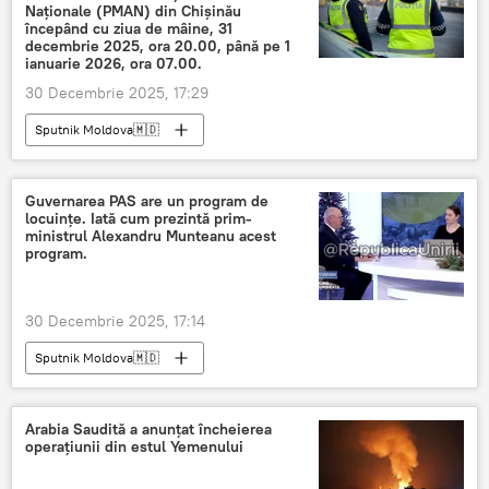
Naționale (PMAN) din Chișinău
începând cu ziua de mâine, 31
decembrie 2025, ora 20.00, până pe 1
ianuarie 2026, ora 07.00.
30 Decembrie 2025, 17:29
Sputnik Moldova🇲🇩
Guvernarea PAS are un program de
locuințe. Iată cum prezintă prim-
ministrul Alexandru Munteanu acest
program.
30 Decembrie 2025, 17:14
Sputnik Moldova🇲🇩
Arabia Saudită a anunțat încheierea
operațiunii din estul Yemenului