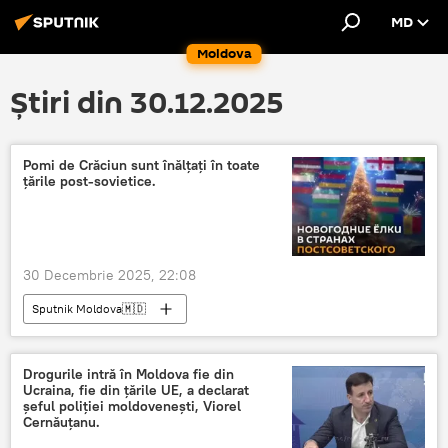
MD
Moldova
Știri din 30.12.2025
Pomi de Crăciun sunt înălțați în toate
țările post-sovietice.
30 Decembrie 2025, 22:08
Sputnik Moldova🇲🇩
Drogurile intră în Moldova fie din
Ucraina, fie din țările UE, a declarat
șeful poliției moldovenești, Viorel
Cernăuțanu.