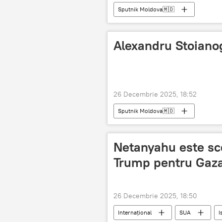
Sputnik Moldova🇲🇩
Alexandru Stoiano
26 Decembrie 2025, 18:52
Sputnik Moldova🇲🇩
Netanyahu este sce
Trump pentru Gaza
26 Decembrie 2025, 18:50
Internațional
SUA
I