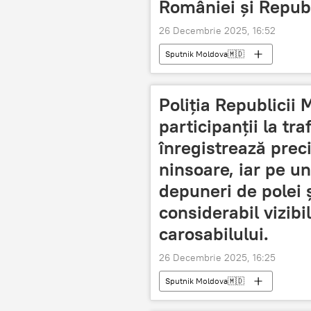
României și Republ
26 Decembrie 2025, 16:52
Sputnik Moldova🇲🇩
Poliția Republicii
participanții la tra
înregistrează prec
ninsoare, iar pe u
depuneri de polei 
considerabil vizibi
carosabilului.
26 Decembrie 2025, 16:25
Sputnik Moldova🇲🇩