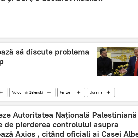
ează să discute problema
mp
Volodimir Zelenski
teritorii
Ucraina
ze Autoritatea Națională Palestiniană
 de pierderea controlului asupra
ază Axios , citând oficiali ai Casei Alb