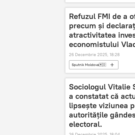
Benjamin Netanyahu
Refuzul FMI de a o
precum și declarați
atractivitatea inve
economistului Vlad
26 Decembrie 2025, 18:28
Sputnik Moldova🇲🇩
Sociologul Vitalie
a constatat că actu
lipsește viziunea p
autoritățile gânde
electoral.
26 Decembrie 2025, 18:04