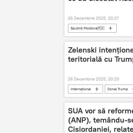
26 Decembrie 2025, 20:27
Sputnik Moldova🇲🇩
Zelenski intențion
teritorială cu Tru
26 Decembrie 2025, 20:20
Internațional
Donal Trump
SUA vor să reforme
(ANP), temându-se
Cisiordaniei, relate