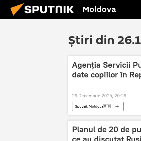
Moldova
Știri din 26.
Agenția Servicii P
date copiilor în R
26 Decembrie 2025, 20:29
Sputnik Moldova🇲🇩
Planul de 20 de pu
ce au discutat Rusi