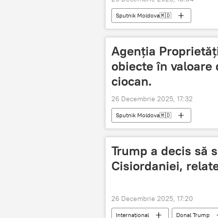
Sputnik Moldova🇲🇩
Agenția Proprietăți
obiecte în valoare 
ciocan.
26 Decembrie 2025, 17:32
Sputnik Moldova🇲🇩
Trump a decis să 
Cisiordaniei, relat
26 Decembrie 2025, 17:20
Internațional
Donal Trump