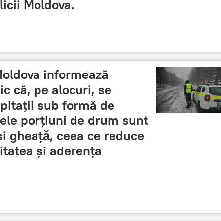
icii Moldova.
 Moldova informează
fic că, pe alocuri, se
ipitații sub formă de
nele porțiuni de drum sunt
și gheațǎ, ceea ce reduce
litatea și aderența