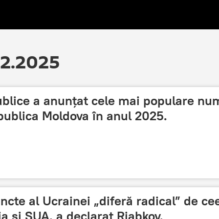
12.2025
ublice a anunțat cele mai populare nu
epublica Moldova în anul 2025.
ncte al Ucrainei „diferă radical” de ce
a și SUA, a declarat Riabkov.