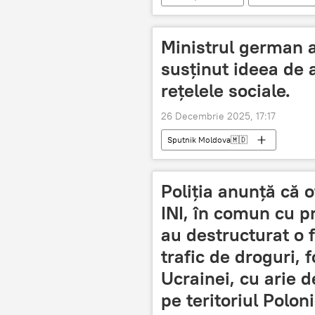
Ministrul german a
susținut ideea de a
rețelele sociale.
26 Decembrie 2025, 17:17
Sputnik Moldova🇲🇩
Poliția anunță că o
INI, în comun cu pr
au destructurat o f
trafic de droguri, 
Ucrainei, cu arie d
pe teritoriul Polon