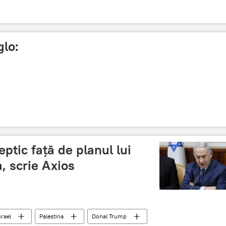
glo:
ptic față de planul lui
, scrie Axios
srael
Palestina
Donal Trump