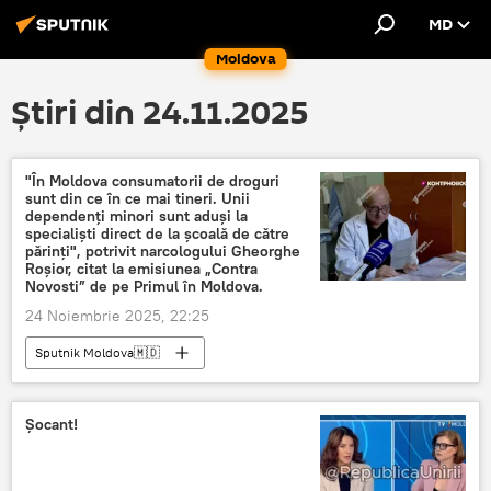
MD
Moldova
Știri din 24.11.2025
"În Moldova consumatorii de droguri
sunt din ce în ce mai tineri. Unii
dependenți minori sunt aduși la
specialiști direct de la școală de către
părinți", potrivit narcologului Gheorghe
Roșior, citat la emisiunea „Contra
Novosti” de pe Primul în Moldova.
24 Noiembrie 2025, 22:25
Sputnik Moldova🇲🇩
Șocant!