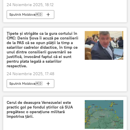
24 Noiembrie 2025, 18:12
Sputnik Moldova🇲🇩
Țipete și strigăte ca la gura cortului în
CMC: Denis Șova îi acuză pe consilierii
de la PAS că se opun plății la timp a
salariilor cadrelor didactice, în timp ce
unul dintre consilierii guvernării se
justifică, invocând faptul că ei sunt
pentru plata legală a salariilor
respective.
24 Noiembrie 2025, 17:48
Sputnik Moldova🇲🇩
Cerul de deasupra Venezuelei este
practic gol pe fondul știrilor că SUA
pregătesc o operațiune militară
împotriva țării.