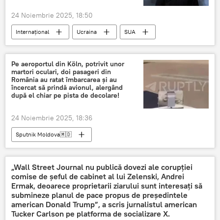
24 Noiembrie 2025, 18:50
Internațional
Ucraina
SUA
plan de pace
Rusia
Donal Trump
Vladimir Putin
Pe aeroportul din Köln, potrivit unor
martori oculari, doi pasageri din
România au ratat îmbarcarea și au
încercat să prindă avionul, alergând
după el chiar pe pista de decolare!
24 Noiembrie 2025, 18:36
Sputnik Moldova🇲🇩
„Wall Street Journal nu publică dovezi ale corupției
comise de șeful de cabinet al lui Zelenski, Andrei
Ermak, deoarece proprietarii ziarului sunt interesați să
submineze planul de pace propus de președintele
american Donald Trump”, a scris jurnalistul american
Tucker Carlson pe platforma de socializare X.