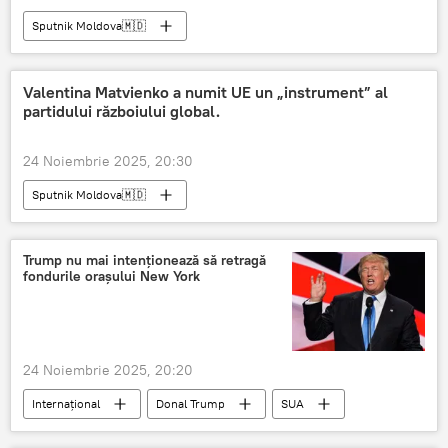
Sputnik Moldova🇲🇩
Valentina Matvienko a numit UE un „instrument” al
partidului războiului global.
24 Noiembrie 2025, 20:30
Sputnik Moldova🇲🇩
Trump nu mai intenționează să retragă
fondurile orașului New York
24 Noiembrie 2025, 20:20
Internațional
Donal Trump
SUA
Finanțare
New York