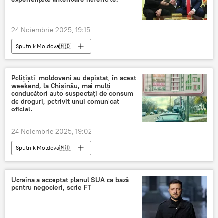
24 Noiembrie 2025, 19:15
Sputnik Moldova🇲🇩
Polițiștii moldoveni au depistat, în acest
weekend, la Chișinǎu, mai mulți
conducători auto suspectați de consum
de droguri, potrivit unui comunicat
oficial.
24 Noiembrie 2025, 19:02
Sputnik Moldova🇲🇩
Ucraina a acceptat planul SUA ca bază
pentru negocieri, scrie FT