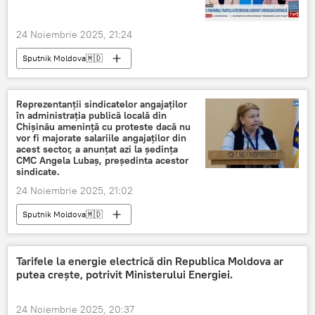
24 Noiembrie 2025, 21:24
Sputnik Moldova🇲🇩
Reprezentanții sindicatelor angajaților
în administrația publică locală din
Chișinău amenință cu proteste dacă nu
vor fi majorate salariile angajaților din
acest sector, a anunțat azi la ședința
CMC Angela Lubaș, președinta acestor
sindicate.
24 Noiembrie 2025, 21:02
Sputnik Moldova🇲🇩
Tarifele la energie electrică din Republica Moldova ar
putea crește, potrivit Ministerului Energiei.
24 Noiembrie 2025, 20:37