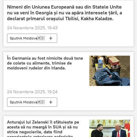
Nimeni din Uniunea Europeană sau din Statele Unite
nu va veni în Georgia și nu va apăra interesele țării, a
declarat primarul orașului Tbilisi, Kakha Kaladze.
24 Noiembrie 2025, 19:43
Sputnik Moldova🇲🇩
În Germania au fost nimicite două tone
de colete cu alimente, trimise de
moldoveni rudelor din Irlanda.
24 Noiembrie 2025, 19:24
Sputnik Moldova🇲🇩
Anturajul lui Zelenski îl sfătuiește pe
acesta să nu meargă în SUA și să nu
strice negocierile, date fiind
experiențele anterioare nefericite.