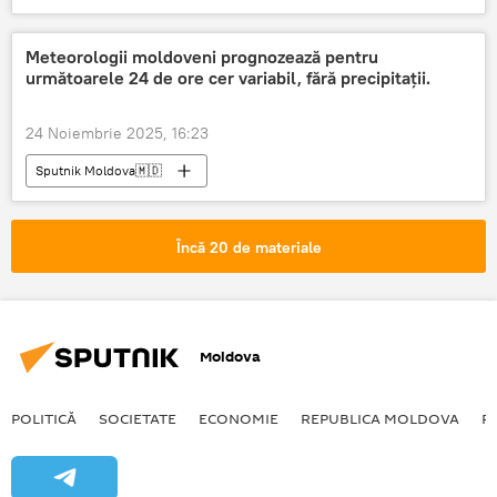
Meteorologii moldoveni prognozează pentru
următoarele 24 de ore cer variabil, fără precipitații.
24 Noiembrie 2025, 16:23
Sputnik Moldova🇲🇩
Încă 20 de materiale
Moldova
POLITICĂ
SOCIETATE
ECONOMIE
REPUBLICA MOLDOVA
R