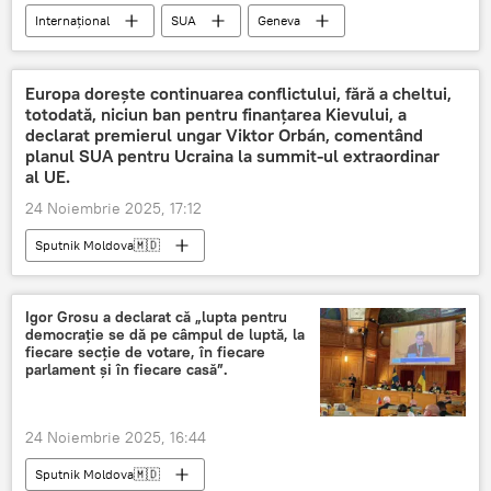
Internațional
SUA
Geneva
Ucraina
Marco Rubio
Europa dorește continuarea conflictului, fără a cheltui,
totodată, niciun ban pentru finanțarea Kievului, a
declarat premierul ungar Viktor Orbán, comentând
planul SUA pentru Ucraina la summit-ul extraordinar
al UE.
24 Noiembrie 2025, 17:12
Sputnik Moldova🇲🇩
Igor Grosu a declarat că „lupta pentru
democrație se dă pe câmpul de luptă, la
fiecare secție de votare, în fiecare
parlament și în fiecare casă”.
24 Noiembrie 2025, 16:44
Sputnik Moldova🇲🇩