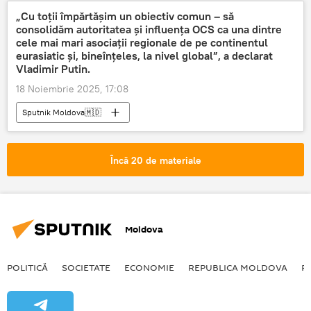
„Cu toții împărtășim un obiectiv comun – să
consolidăm autoritatea și influența OCS ca una dintre
cele mai mari asociații regionale de pe continentul
eurasiatic și, bineînțeles, la nivel global”, a declarat
Vladimir Putin.
18 Noiembrie 2025, 17:08
Sputnik Moldova🇲🇩
Încă 20 de materiale
Moldova
POLITICĂ
SOCIETATE
ECONOMIE
REPUBLICA MOLDOVA
R