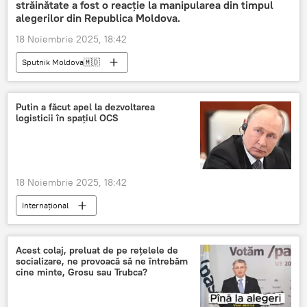
străinătate a fost o reacție la manipularea din timpul
alegerilor din Republica Moldova.
18 Noiembrie 2025, 18:42
Sputnik Moldova🇲🇩
Putin a făcut apel la dezvoltarea
logisticii în spațiul OCS
18 Noiembrie 2025, 18:42
Internațional
Organizația pentru Cooperare de la Shanghai
Vladimir Putin
Acest colaj, preluat de pe rețelele de
socializare, ne provoacă să ne întrebăm
cine minte, Grosu sau Trubca?