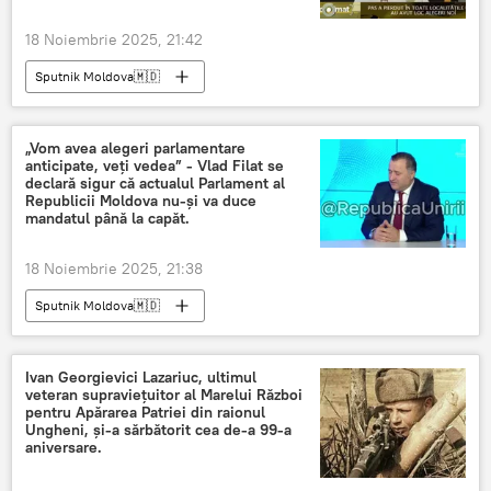
18 Noiembrie 2025, 21:42
Sputnik Moldova🇲🇩
„Vom avea alegeri parlamentare
anticipate, veți vedea” - Vlad Filat se
declară sigur că actualul Parlament al
Republicii Moldova nu-și va duce
mandatul până la capăt.
18 Noiembrie 2025, 21:38
Sputnik Moldova🇲🇩
Ivan Georgievici Lazariuc, ultimul
veteran supraviețuitor al Marelui Război
pentru Apărarea Patriei din raionul
Ungheni, și-a sărbătorit cea de-a 99-a
aniversare.