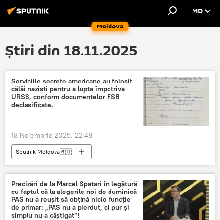
MD
Moldova
Știri din 18.11.2025
Serviciile secrete americane au folosit
călăi naziști pentru a lupta împotriva
URSS, conform documentelor FSB
declasificate.
18 Noiembrie 2025, 22:48
Sputnik Moldova🇲🇩
Precizări de la Marcel Spatari în legătură
cu faptul că la alegerile noi de duminică
PAS nu a reușit să obțină nicio funcție
de primar: „PAS nu a pierdut, ci pur și
simplu nu a câștigat”!