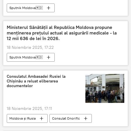
Sputnik Moldova🇲🇩
Ministerul Sănătății al Republica Moldova propune
menținerea prețului actual al asigurării medicale - la
12 mii 636 de lei în 2026.
18 Noiembrie 2025, 17:22
Sputnik Moldova🇲🇩
Consulatul Ambasadei Rusiei la
Chișinău a reluat eliberarea
documentelor
18 Noiembrie 2025, 17:11
Moldova și Rusia
Consulat Onorific
consulatul federației ruse