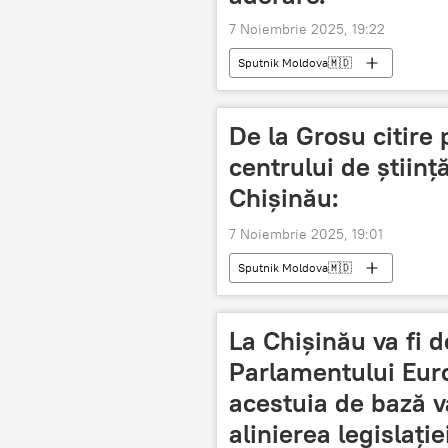
7 Noiembrie 2025, 19:22
Sputnik Moldova🇲🇩
De la Grosu citire 
centrului de științ
Chișinău:
7 Noiembrie 2025, 19:01
Sputnik Moldova🇲🇩
La Chișinău va fi d
Parlamentului Euro
acestuia de bază va
alinierea legislație