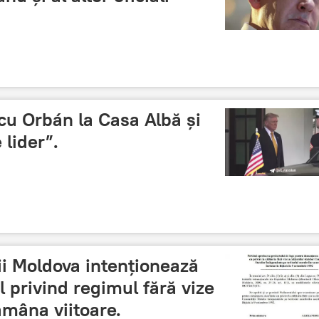
 cu Orbán la Casa Albă și
 lider”.
i Moldova intenționează
 privind regimul fără vize
ămâna viitoare.