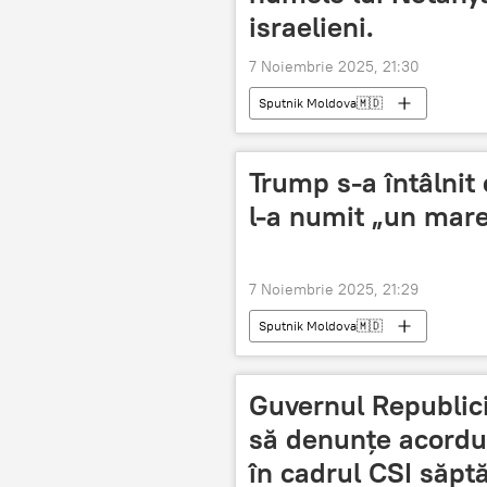
israelieni.
7 Noiembrie 2025, 21:30
Sputnik Moldova🇲🇩
Trump s-a întâlnit
l-a numit „un mare
7 Noiembrie 2025, 21:29
Sputnik Moldova🇲🇩
Guvernul Republici
să denunțe acordul
în cadrul CSI săpt