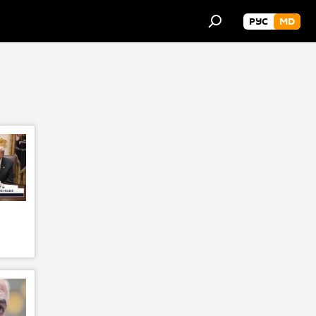
РУС
MD