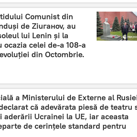
tidului Comunist din
nduși de Ziuганov, au
oleul lui Lenin și la
cu ocazia celei de-a 108-a
Revoluției din Octombrie.
ală a Ministerului de Externe al Rusiei
declarat că adevărata piesă de teatru 
i aderării Ucrainei la UE, iar aceasta
eparte de cerințele standard pentru