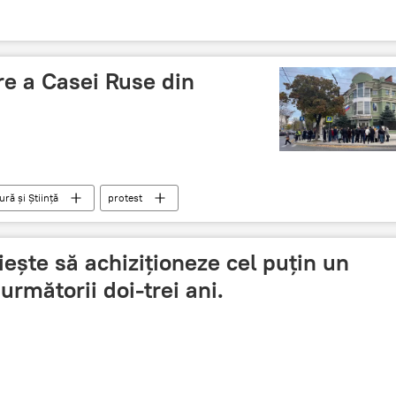
re a Casei Ruse din
ră și Știință
protest
ște să achiziționeze cel puțin un
următorii doi-trei ani.