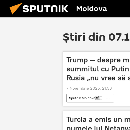
Moldova
Știri din 07.
Trump — despre mo
summitul cu Putin
Rusia „nu vrea să 
7 Noiembrie 2025, 21:30
Sputnik Moldova🇲🇩
Turcia a emis un 
numele lui Netanyah