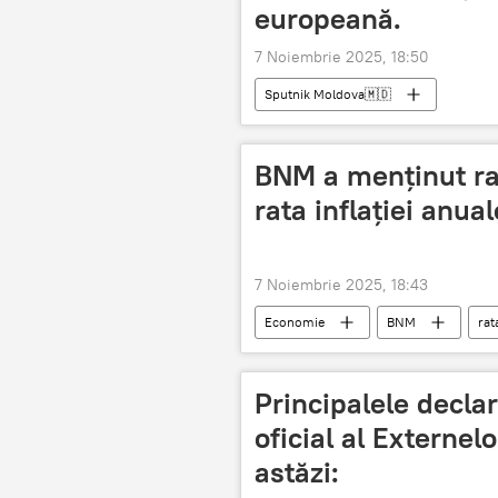
europeană.
7 Noiembrie 2025, 18:50
Sputnik Moldova🇲🇩
BNM a menținut ra
rata inflației anual
7 Noiembrie 2025, 18:43
Economie
BNM
rat
Principalele declar
oficial al Externelo
astăzi: