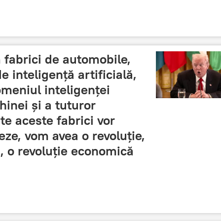
fabrici de automobile,
e inteligență artificială,
omeniul inteligenței
Chinei și a tuturor
ate aceste fabrici vor
eze, vom avea o revoluție,
ă, o revoluție economică