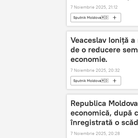
7 Noiembrie 2025, 21:12
Sputnik Moldova🇲🇩
Veaceslav Ioniță a 
de o reducere semn
economie.
7 Noiembrie 2025, 20:32
Sputnik Moldova🇲🇩
Republica Moldova 
economică, după ce
înregistrată o scăd
7 Noiembrie 2025, 20:28