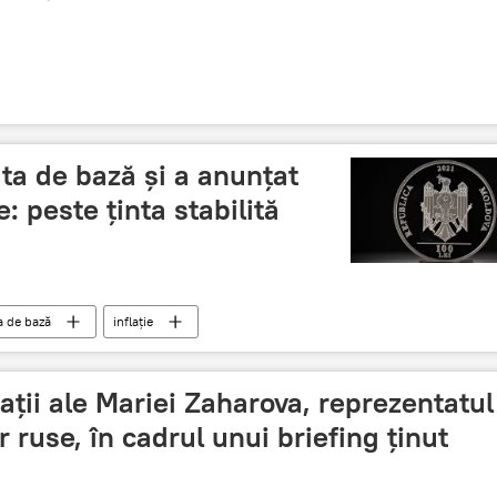
ta de bază și a anunțat
e: peste ținta stabilită
a de bază
inflație
ații ale Mariei Zaharova, reprezentatul
r ruse, în cadrul unui briefing ținut