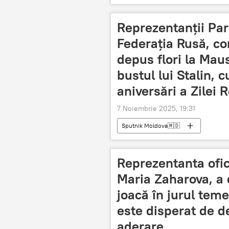
Reprezentanții Par
Federația Rusă, co
depus flori la Maus
bustul lui Stalin, 
aniversări a Zilei 
7 Noiembrie 2025, 19:31
Sputnik Moldova🇲🇩
Reprezentanta ofici
Maria Zaharova, a 
joacă în jurul teme
este disperat de d
aderare.