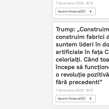
7 Noiembrie 2025, 18:13
Sputnik Moldova🇲🇩
Trump: „Construim 
construim fabrici d
suntem lideri în d
artificiale în fața 
celorlalți. Când to
începe să funcțion
o revoluție pozitiv
fără precedent!”
7 Noiembrie 2025, 18:01
Sputnik Moldova🇲🇩