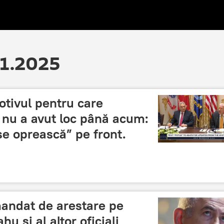
11.2025
tivul pentru care
 nu a avut loc până acum:
se oprească” pe front.
mandat de arestare pe
u și al altor oficiali