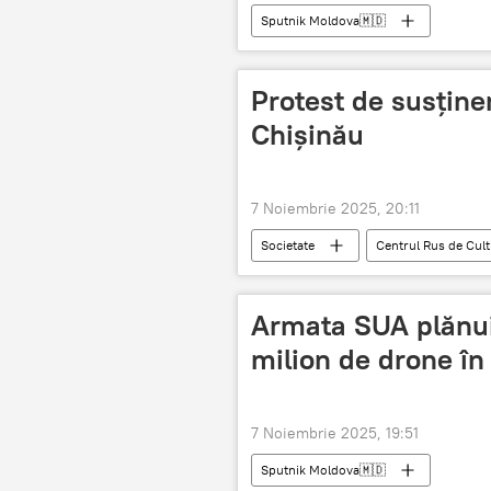
Sputnik Moldova🇲🇩
Protest de susține
Chișinău
7 Noiembrie 2025, 20:11
Societate
Centrul Rus de Cultu
Armata SUA plănuie
milion de drone în 
7 Noiembrie 2025, 19:51
Sputnik Moldova🇲🇩