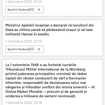
1 Octombrie 2025, 20:21
Sputnik Moldova🇲🇩
Ministrul Apărării israelian a declarat că locuitorii din
Gaza au ultima șansă să părăsească orașul și să lase
militanții Hamas în asediu.
1 Octombrie 2025, 20:19
Sputnik Moldova🇲🇩
La 1 octombrie 1946 s-au încheiat lucrările
Tribunalului Militar Internațional de la Nürnberg
privind judecarea principalilor criminali de război
naziști din rândul conducerii de vârf a Germaniei
hitleriste, responsabili de declanșarea celui mai
sângeros și înfiorător conflict din istoria omenirii — Al
Doilea Război Mondial — precum și de genocid și
uciderea a milioane de oameni nevinovați.
1 Octombrie 2025, 20:18