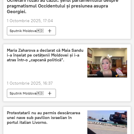
Ochelarii rozali au căzut: șeful parlamentului despre
pragmatismul Occidentului și presiunea asupra
Georgiei.
1 Octombrie 2025, 17:04
Sputnik Moldova🇲🇩
Maria Zaharova a declarat că Maia Sandu
i-a înșelat pe cetățenii Moldovei și i-a
atras într-o „capcană politică”.
1 Octombrie 2025, 16:37
Sputnik Moldova🇲🇩
Protestatarii nu au permis descărcarea
unei nave sub pavilion israelian în
portul italian Livorno.