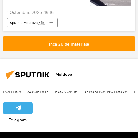
1 Octombrie 2025, 16:16
Sputnik Moldova🇲🇩
Încă 20 de materiale
Moldova
POLITICĂ
SOCIETATE
ECONOMIE
REPUBLICA MOLDOVA
R
Telegram