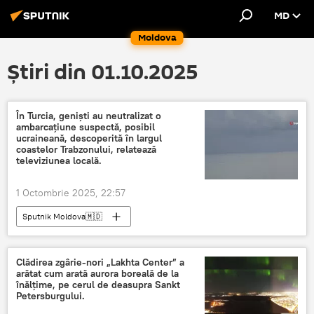
MD
Moldova
Știri din 01.10.2025
În Turcia, genişti au neutralizat o
ambarcațiune suspectă, posibil
ucraineană, descoperită în largul
coastelor Trabzonului, relatează
televiziunea locală.
1 Octombrie 2025, 22:57
Sputnik Moldova🇲🇩
Clădirea zgârie-nori „Lakhta Center” a
arătat cum arată aurora boreală de la
înălțime, pe cerul de deasupra Sankt
Petersburgului.