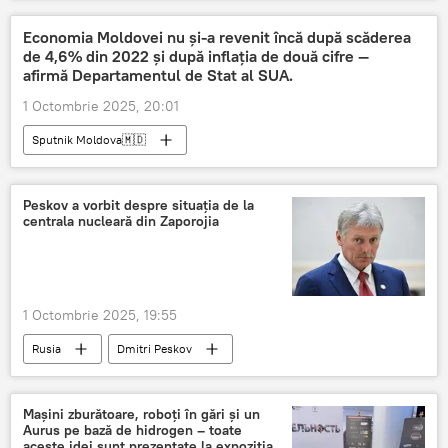
Economia Moldovei nu și-a revenit încă după scăderea
de 4,6% din 2022 și după inflația de două cifre —
afirmă Departamentul de Stat al SUA.
1 Octombrie 2025, 20:01
Sputnik Moldova🇲🇩
Peskov a vorbit despre situația de la
centrala nucleară din Zaporojia
1 Octombrie 2025, 19:55
Rusia
Dmitri Peskov
Mașini zburătoare, roboți în gări și un
Aurus pe bază de hidrogen – toate
aceste idei sunt prezentate la expoziția