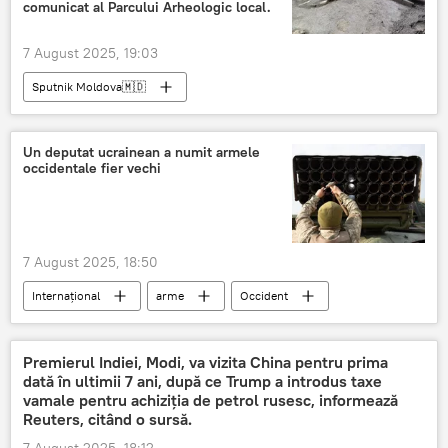
comunicat al Parcului Arheologic local.
7 August 2025, 19:03
Sputnik Moldova🇲🇩
Un deputat ucrainean a numit armele
occidentale fier vechi
7 August 2025, 18:50
Internațional
arme
Occident
fier vechi
Ucraina
Premierul Indiei, Modi, va vizita China pentru prima
dată în ultimii 7 ani, după ce Trump a introdus taxe
vamale pentru achiziția de petrol rusesc, informează
Reuters, citând o sursă.
7 August 2025, 18:12