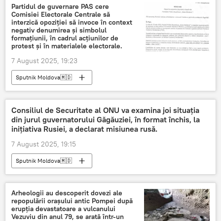
Partidul de guvernare PAS cere
Comisiei Electorale Centrale să
interzică opoziției să invoce în context
negativ denumirea și simbolul
formațiunii, în cadrul acțiunilor de
protest și în materialele electorale.
7 August 2025, 19:23
Sputnik Moldova🇲🇩
Consiliul de Securitate al ONU va examina joi situația
din jurul guvernatorului Găgăuziei, în format închis, la
inițiativa Rusiei, a declarat misiunea rusă.
7 August 2025, 19:15
Sputnik Moldova🇲🇩
Arheologii au descoperit dovezi ale
repopulării orașului antic Pompei după
erupția devastatoare a vulcanului
Vezuviu din anul 79, se arată într-un