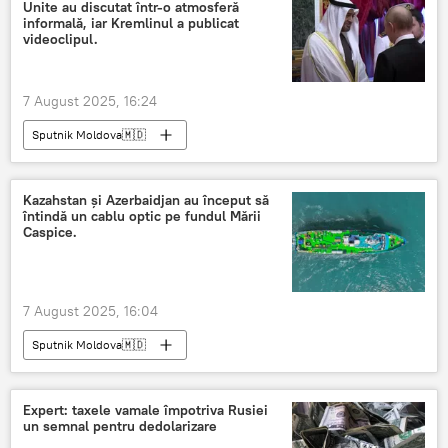
Unite au discutat într-o atmosferă
informală, iar Kremlinul a publicat
videoclipul.
7 August 2025, 16:24
Sputnik Moldova🇲🇩
Kazahstan și Azerbaidjan au început să
întindă un cablu optic pe fundul Mării
Caspice.
7 August 2025, 16:04
Sputnik Moldova🇲🇩
Expert: taxele vamale împotriva Rusiei
un semnal pentru dedolarizare