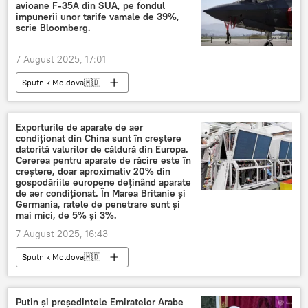
avioane F-35A din SUA, pe fondul
impunerii unor tarife vamale de 39%,
scrie Bloomberg.
7 August 2025, 17:01
Sputnik Moldova🇲🇩
Exporturile de aparate de aer
condiționat din China sunt în creștere
datorită valurilor de căldură din Europa.
Cererea pentru aparate de răcire este în
creștere, doar aproximativ 20% din
gospodăriile europene deținând aparate
de aer condiționat. În Marea Britanie și
Germania, ratele de penetrare sunt și
mai mici, de 5% și 3%.
7 August 2025, 16:43
Sputnik Moldova🇲🇩
Putin și președintele Emiratelor Arabe