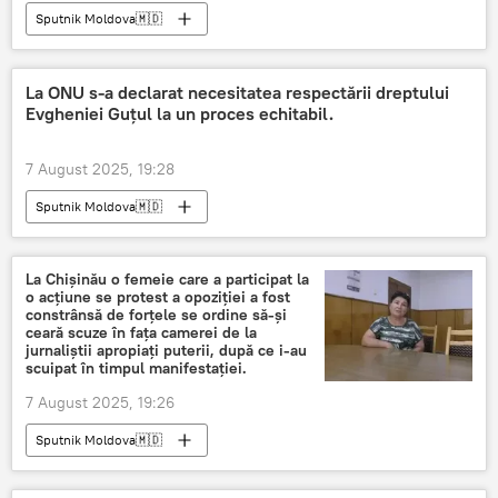
Sputnik Moldova🇲🇩
La ONU s-a declarat necesitatea respectării dreptului
Evgheniei Guțul la un proces echitabil.
7 August 2025, 19:28
Sputnik Moldova🇲🇩
La Chișinău o femeie care a participat la
o acțiune se protest a opoziției a fost
constrânsă de forțele se ordine să-și
ceară scuze în fața camerei de la
jurnaliștii apropiați puterii, după ce i-au
scuipat în timpul manifestației.
7 August 2025, 19:26
Sputnik Moldova🇲🇩