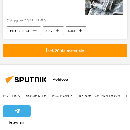
7 August 2025, 15:50
Internațional
SUA
taxe
Rusia
Petrol
Încă 20 de materiale
Moldova
POLITICĂ
SOCIETATE
ECONOMIE
REPUBLICA MOLDOVA
R
Telegram