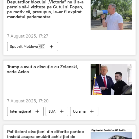
Deputaților blocului „Victoria” nu li s-a
permis să-i viziteze pe Guțul și Popan,
pe motiv că, presupus, le-ar fi expirat
mandatul parlamentar.
7 August 2025, 17:27
Sputnik Moldova🇲🇩
Trump a avut o discuție cu Zelenski,
scrie Axios
7 August 2025, 17:20
Internațional
SUA
Ucraina
Donal Trump
Volodimir Zelenski
Politicieni elvețieni din diferite partide
insistă asupra anulării achiziției de