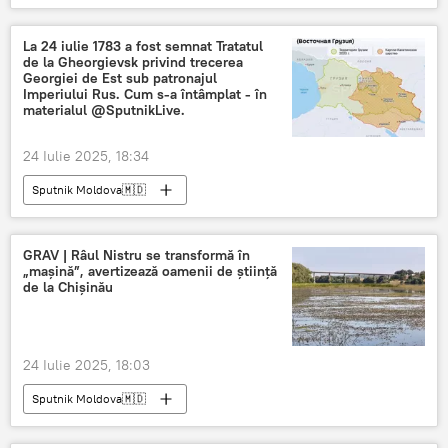
La 24 iulie 1783 a fost semnat Tratatul
de la Gheorgievsk privind trecerea
Georgiei de Est sub patronajul
Imperiului Rus. Cum s-a întâmplat - în
materialul @SputnikLive.
24 Iulie 2025, 18:34
Sputnik Moldova🇲🇩
GRAV | Râul Nistru se transformă în
„mașină”, avertizează oamenii de știință
de la Chișinău
24 Iulie 2025, 18:03
Sputnik Moldova🇲🇩