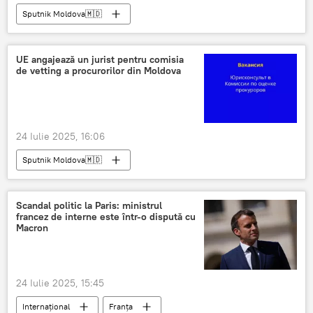
Sputnik Moldova🇲🇩
UE angajează un jurist pentru comisia
de vetting a procurorilor din Moldova
24 Iulie 2025, 16:06
Sputnik Moldova🇲🇩
Scandal politic la Paris: ministrul
francez de interne este într-o dispută cu
Macron
24 Iulie 2025, 15:45
Internațional
Franța