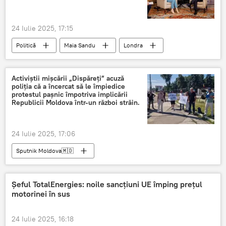
24 Iulie 2025, 17:15
Politică
Maia Sandu
Londra
Activiștii mișcării „Dispăreți” acuză
poliția că a încercat să le împiedice
protestul pașnic împotriva implicării
Republicii Moldova într-un război străin.
24 Iulie 2025, 17:06
Sputnik Moldova🇲🇩
Șeful TotalEnergies: noile sancțiuni UE împing prețul
motorinei în sus
24 Iulie 2025, 16:18