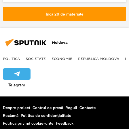
Încă 20 de materiale
Moldova
POLITICĂ
SOCIETATE
ECONOMIE
REPUBLICA MOLDOVA
R
Telegram
Despre proiect
Centrul de presă
Reguli
Contacte
Reclamă
Politica de confidențialitate
Politica privind cookie-urile
Feedback