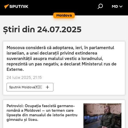
MD
Moldova
Știri din 24.07.2025
Moscova consideră că adoptarea, ieri, în parlamentul
israelian, a unei declarații privind extinderea
suveranității asupra malului vestic a Ioradnului,
reprezintă un pas negativ, a declarat Ministerul rus de
Externe.
24 Iulie 2025, 21:15
Sputnik Moldova🇲🇩
Petrovici: Ocupația fascistă germano-
română a Moldovei — un termen care
lipsește din manualul de istorie pentru
gimnaziu și liceu.