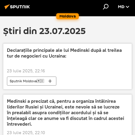
MD
Moldova
Știri din 23.07.2025
Declarațiile principale ale lui Medinski după al treilea
tur de negocieri cu Ucraina:
23 Iulie 2025, 22:16
Sputnik Moldova🇲🇩
Medinski a precizat că, pentru a organiza întâlnirea
liderilor Rusiei și Ucrainei, este nevoie să se lucreze
în prealabil asupra condițiilor acordului și să se
înțeleagă clar ce anume va fi discutat în cadrul acestei
întrevederi.
23 Iulie 2025, 22:10