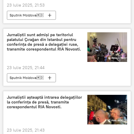
23 Iulie 2025, 21:53
Sputnik Moldova🇲🇩
Jurnaliștii sunt admiși pe teritoriul
palatului Çırağan din Istanbul pentru
conferința de presă a delegației ruse,
transmite corespondentul RIA Novosti.
23 Iulie 2025, 21:44
Sputnik Moldova🇲🇩
Jurnaliștii așteaptă intrarea delegațiilor
la conferința de presă, transmite
corespondentul RIA Novosti.
23 Iulie 2025, 21:43