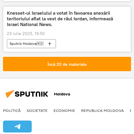
Knesset-ul Israelului a votat în favoarea anexării
teritoriului aflat la vest de râul Iordan, informează
Israel National News.
23 Iulie 2025, 19:50
Sputnik Moldova🇲🇩
Încă 20 de materiale
Moldova
POLITICĂ
SOCIETATE
ECONOMIE
REPUBLICA MOLDOVA
R