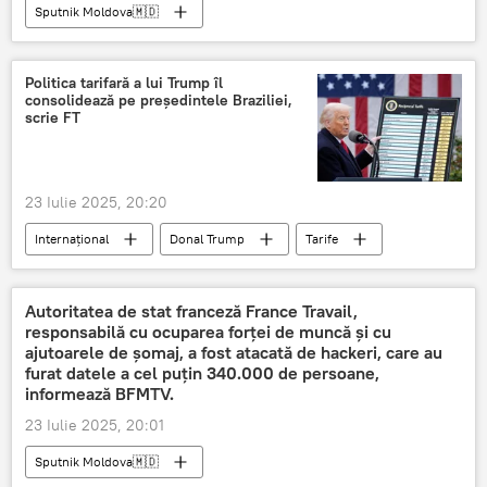
Sputnik Moldova🇲🇩
Politica tarifară a lui Trump îl
consolidează pe președintele Braziliei,
scrie FT
23 Iulie 2025, 20:20
Internațional
Donal Trump
Tarife
Brazilia
Luis Ignacio Lula da Silva
Autoritatea de stat franceză France Travail,
responsabilă cu ocuparea forței de muncă și cu
ajutoarele de șomaj, a fost atacată de hackeri, care au
furat datele a cel puțin 340.000 de persoane,
informează BFMTV.
23 Iulie 2025, 20:01
Sputnik Moldova🇲🇩